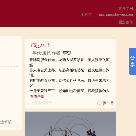
古诗文网
手机访问：m.shangshiwen.com
固定顶部
《
啁少年
》
年代:唐代 作者:
李贺
青骢马肥金鞍光，龙脑入缕罗衫香。美人狭坐飞琼
觞，
贫人唤云天上郎。别起高楼临碧筱，丝曳红鳞出深
沼。
有时半醉百花前，背把金丸落飞鸟。自说生来未为
客，
一身美妾过三百。岂知劚地种苗家，官税频催勿人
织。
查看全部
长得积玉夸豪毅，每揖闲人多意气。生来不读半行
以上为随机展示
换一首
书，
只把黄金买身贵。少年安得长少年，海波尚变为桑
田。
荣枯递传急如箭，天公不肯于公偏。莫道韶华镇长
壮士怀愤
在，
奋威曜四
发白面皱专相待。