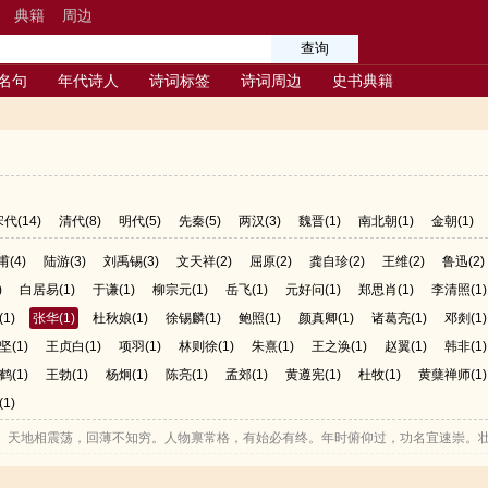
典籍
周边
名句
年代诗人
诗词标签
诗词周边
史书典籍
宋代
(14)
清代
(8)
明代
(5)
先秦
(5)
两汉
(3)
魏晋
(1)
南北朝
(1)
金朝
(1)
甫
(4)
陆游
(3)
刘禹锡
(3)
文天祥
(2)
屈原
(2)
龚自珍
(2)
王维
(2)
鲁迅
(2)
)
白居易
(1)
于谦
(1)
柳宗元
(1)
岳飞
(1)
元好问
(1)
郑思肖
(1)
李清照
(1)
(1)
张华
(1)
杜秋娘
(1)
徐锡麟
(1)
鲍照
(1)
颜真卿
(1)
诸葛亮
(1)
邓剡
(1)
坚
(1)
王贞白
(1)
项羽
(1)
林则徐
(1)
朱熹
(1)
王之涣
(1)
赵翼
(1)
韩非
(1)
鹤
(1)
王勃
(1)
杨炯
(1)
陈亮
(1)
孟郊
(1)
黄遵宪
(1)
杜牧
(1)
黄蘖禅师
(1)
(1)
天地相震荡，回薄不知穷。人物禀常格，有始必有终。年时俯仰过，功名宜速崇。
，抚我繁弱弓。长剑横九野，高冠拂玄穹。慷慨成素霓，啸咤起清风。震响骇八荒，