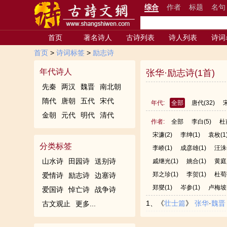
综合
作者
标题
名句
首页
著名诗人
古诗列表
诗人列表
诗词
首页
>
诗词标签
>
励志诗
年代诗人
张华·励志诗(1首)
先秦
两汉
魏晋
南北朝
隋代
唐朝
五代
宋代
年代:
全部
唐代
(32)
金朝
元代
明代
清代
作者:
全部
李白
(5)
杜
宋濂
(2)
李绅
(1)
袁枚
(1
分类标签
李峤
(1)
成彦雄
(1)
汪洙
山水诗
田园诗
送别诗
戚继光
(1)
姚合
(1)
黄庭
郑之珍
(1)
李贺
(1)
杜荀
爱情诗
励志诗
边塞诗
郑燮
(1)
岑参
(1)
卢梅坡
爱国诗
悼亡诗
战争诗
1、《
壮士篇
》
张华
·
魏晋
古文观止
更多...
激，安能守虚冲？乘我大宛马