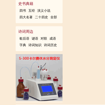
史书典籍
戎。濯鳞沧海畔，驰骋大漠中
四书
五经
演义小说
四大名著
二十四史
全部
诗词周边
歇后语
谜语
对联
成语
字典
诗词知识
诗词历史