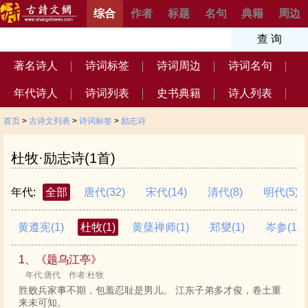
综合
作者
标题
名句
典籍
周边
著名诗人
诗词标签
诗词周边
诗词名句
年代诗人
诗词列表
史书典籍
诗人列表
首页
>
古诗文列表
>
诗词标签
>
励志诗
杜牧·励志诗(1首)
年代:
全部
唐代
(32)
宋代
(14)
清代
(8)
明代
(5)
黄遵宪
(1)
杜牧
(1)
黄蘖禅师
(1)
郑燮
(1)
岑参
(1)
1、《题乌江亭》
年代:唐代 作者:杜牧
胜败兵家事不期，包羞忍耻是男儿。 江东子弟多才俊，卷土重
来未可知。