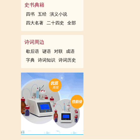
先帝简拔以遗陛下：愚以为宫
史书典籍
均，晓畅军事，试用于昔日，
四书
五经
演义小说
四大名著
二十四史
全部
所。 亲贤臣，远小人，此先
痛恨于桓、灵也。侍中、尚书
诗词周边
布衣，躬耕于南阳，苟全性命
歇后语
谜语
对联
成语
由是感激，遂许先帝以驱驰。
字典
诗词知识
诗词历史
寄臣以大事也。受命以来，夙
三军，北定中原，庶竭驽钝，
言，则攸之、祎、允之任也。
之、祎、允等之慢，以彰其咎
表涕零，不知所言。