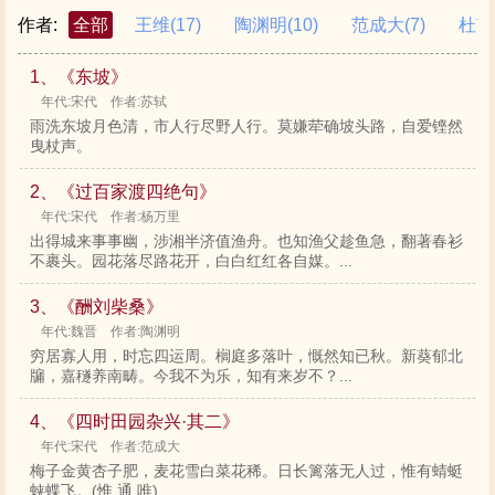
作者:
全部
王维
(17)
陶渊明
(10)
范成大
(7)
杜甫
1、《东坡》
年代:宋代 作者:苏轼
雨洗东坡月色清，市人行尽野人行。莫嫌荦确坡头路，自爱铿然
曳杖声。
2、《过百家渡四绝句》
年代:宋代 作者:杨万里
出得城来事事幽，涉湘半济值渔舟。也知渔父趁鱼急，翻著春衫
不裹头。园花落尽路花开，白白红红各自媒。...
3、《酬刘柴桑》
年代:魏晋 作者:陶渊明
穷居寡人用，时忘四运周。榈庭多落叶，慨然知已秋。新葵郁北
牖，嘉穟养南畴。今我不为乐，知有来岁不？...
4、《四时田园杂兴·其二》
年代:宋代 作者:范成大
梅子金黄杏子肥，麦花雪白菜花稀。日长篱落无人过，惟有蜻蜓
蛱蝶飞。(惟 通 唯)