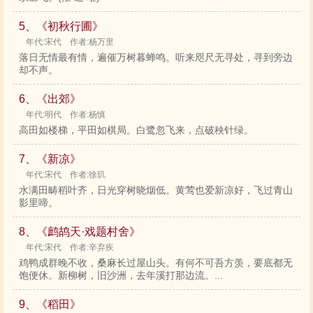
5、《初秋行圃》
年代:宋代 作者:杨万里
落日无情最有情，遍催万树暮蝉鸣。听来咫尺无寻处，寻到旁边
却不声。
6、《出郊》
年代:明代 作者:杨慎
高田如楼梯，平田如棋局。白鹭忽飞来，点破秧针绿。
7、《新凉》
年代:宋代 作者:徐玑
水满田畴稻叶齐，日光穿树晓烟低。黄莺也爱新凉好，飞过青山
影里啼。
8、《鹧鸪天·戏题村舍》
年代:宋代 作者:辛弃疾
鸡鸭成群晚不收，桑麻长过屋山头。有何不可吾方羡，要底都无
饱便休。新柳树，旧沙洲，去年溪打那边流。...
9、《稻田》