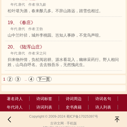
年代:唐代 作者:张九龄
松叶堪为酒，春来酿几多。不辞山路远，踏雪也相过。
19、《春庄》
年代:唐代 作者:王勃
山中兰叶径，城外李桃园。岂知人事静，不觉鸟声喧。
20、《陆浑山庄》
年代:唐代 作者:宋之问
归来物外情，负杖阅岩耕。源水看花入，幽林采药行。野人相问
姓，山鸟自呼名。去去独吾乐，无然愧此生。
1
2
3
..
4
下一页
著名诗人
诗词标签
诗词周边
诗词名句
年代诗人
诗词列表
史书典籍
诗人列表
Copyright © 2009-2024 蜀ICP备17025397号
古诗文网 · 手机版