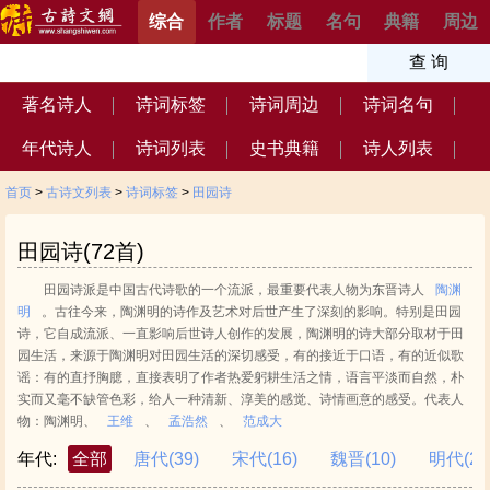
综合
作者
标题
名句
典籍
周边
著名诗人
诗词标签
诗词周边
诗词名句
年代诗人
诗词列表
史书典籍
诗人列表
首页
>
古诗文列表
>
诗词标签
>
田园诗
田园诗(72首)
田园诗派是中国古代诗歌的一个流派，最重要代表人物为东晋诗人
陶渊
明
。古往今来，陶渊明的诗作及艺术对后世产生了深刻的影响。特别是田园
诗，它自成流派、一直影响后世诗人创作的发展，陶渊明的诗大部分取材于田
园生活，来源于陶渊明对田园生活的深切感受，有的接近于口语，有的近似歌
谣：有的直抒胸臆，直接表明了作者热爱躬耕生活之情，语言平淡而自然，朴
实而又毫不缺管色彩，给人一种清新、淳美的感觉、诗情画意的感受。代表人
物：陶渊明、
王维
、
孟浩然
、
范成大
年代:
全部
唐代
(39)
宋代
(16)
魏晋
(10)
明代
(2)