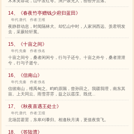
木末芙蓉花，山中发红萼。涧户寂无人，纷纷开且落。
14、《春夜竹亭赠钱少府归蓝田》
年代:唐代 作者:王维
夜静群动息，时闻隔林犬。却忆山中时，人家涧西远。羡君明发
去，采蕨轻轩冕。
15、《十亩之间》
年代:先秦 作者:佚名
十亩之间兮，桑者闲闲兮，行与子还兮。十亩之外兮，桑者泄泄
兮，行与子逝兮。
16、《信南山》
年代:先秦 作者:佚名
信彼南山，维禹甸之。畇畇原隰，曾孙田之。我疆我理，南东其
亩。上天同云。雨雪雰雰，益之以霡霂。既优...
17、《秋夜喜遇王处士》
年代:唐代 作者:王绩
北场芸藿罢，东皋刈黍归。相逢秋月满，更值夜萤飞。
18、《答陆澧》