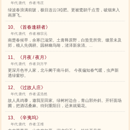
年代:唐代 作者:韦庄
绿波春浪满前陂，极目连云稏肥。更被鹭鹚千点雪，破烟来入
画屏飞。
10、《首春逢耕者》
年代:唐代 作者:柳宗元
南楚春候早，余寒已滋荣。土膏释原野，白蛰竞所营。缀景未及
郊，穑人先偶耕。园林幽鸟啭，渚泽新泉清。...
11、《月夜 / 夜月》
年代:唐代 作者:刘方平
更深月色半人家，北斗阑干南斗斜。 今夜偏知春气暖，虫声新
透绿窗纱。
12、《过故人庄》
年代:唐代 作者:孟浩然
故人具鸡黍，邀我至田家。绿树村边合，青山郭外斜。开轩面场
圃，把酒话桑麻。待到重阳日，还来就菊花。
13、《辛夷坞》
年代:唐代 作者:王维