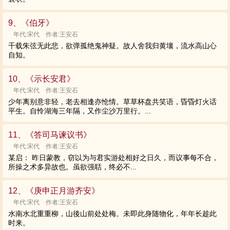
9、《伯牙》
年代:宋代 作者:王安石
千载朱弦无此悲，欲弹孤绝鬼神疑。故人舍我归黄壤，流水高山心
自知。
10、《示长安君》
年代:宋代 作者:王安石
少年离别意非轻，老去相逢亦怆情。草草杯盘共笑语，昏昏灯火话
平生。自怜湖海三年隔，又作尘沙万里行。...
11、《答司马谏议书》
年代:宋代 作者:王安石
某启： 昨日蒙教，窃以为与君实游处相好之日久，而议事每不合，
所操之术多异故也。虽欲强聒，终必不...
12、《庚申正月游齐安》
年代:宋代 作者:王安石
水南水北重重柳，山後山前处处梅。未即此身随物化，年年长趁此
时来。