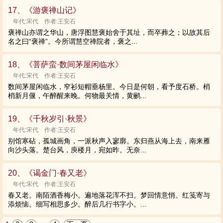
17、《游褒禅山记》
年代:宋代 作者:王安石
褒禅山亦谓之华山，唐浮图慧褒始舍于其址，而卒葬之；以故其后
名之曰“褒禅”。今所谓慧空禅院者，褒之...
18、《菩萨蛮·数间茅屋闲临水》
年代:宋代 作者:王安石
数间茅屋闲临水，窄衫短帽垂杨里。今日是何朝，看予度石桥。梢
梢新月偃，午醉醒来晚。何物最关情，黄鹂...
19、《千秋岁引·秋景》
年代:宋代 作者:王安石
别馆寒砧，孤城画角，一派秋声入寥廓。东归燕从海上去，南来雁
向沙头落。楚台风，庾楼月，宛如昨。无奈...
20、《谒金门·春又老》
年代:宋代 作者:王安石
春又老。南陌酒香梅小。遍地落花浑不扫。梦回情意悄。红笺寄与
添烦恼。细写相思多少。醉后几行书字小。...