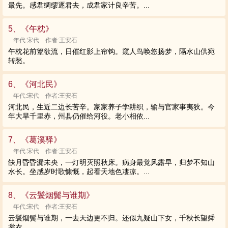
最先。感君绸缪逐君去，成君家计良辛苦。...
5、《午枕》
年代:宋代 作者:王安石
午枕花前簟欲流，日催红影上帘钩。窥人鸟唤悠扬梦，隔水山供宛
转愁。
6、《河北民》
年代:宋代 作者:王安石
河北民，生近二边长苦辛。家家养子学耕织，输与官家事夷狄。今
年大旱千里赤，州县仍催给河役。老小相依...
7、《葛溪驿》
年代:宋代 作者:王安石
缺月昏昏漏未央，一灯明灭照秋床。病身最觉风露早，归梦不知山
水长。坐感岁时歌慷慨，起看天地色凄凉。...
8、《云鬟烟鬓与谁期》
年代:宋代 作者:王安石
云鬟烟鬓与谁期，一去天边更不归。还似九疑山下女，千秋长望舜
裳衣。