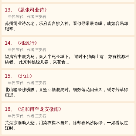
13、《题张司业诗》
年代:宋代 作者:王安石
苏州司业诗名老，乐府皆言妙入神。看似寻常最奇崛，成如容易却
艰辛。
14、《桃源行》
年代:宋代 作者:王安石
望夷宫中鹿为马，秦人半死长城下。 避时不独商山翁，亦有桃源种
桃者。 此来种桃经几春，采花食...
15、《北山》
年代:宋代 作者:王安石
北山输绿涨横陂，直堑回塘滟滟时。细数落花因坐久，缓寻芳草得
归迟。
16、《送和甫至龙安微雨》
年代:宋代 作者:王安石
荒烟凉雨助人悲，泪染衣襟不自知。除却春风沙际绿，一如看汝过
江时。