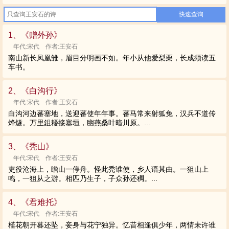
1、《赠外孙》
年代:宋代 作者:王安石
南山新长凤凰雏，眉目分明画不如。年小从他爱梨栗，长成须读五
车书。
2、《白沟行》
年代:宋代 作者:王安石
白沟河边蕃塞地，送迎蕃使年年事。蕃马常来射狐兔，汉兵不道传
烽燧。万里鉏耰接塞垣，幽燕桑叶暗川原。...
3、《秃山》
年代:宋代 作者:王安石
吏役沧海上，瞻山一停舟。怪此秃谁使，乡人语其由。一狙山上
鸣，一狙从之游。相匹乃生子，子众孙还稠。...
4、《君难托》
年代:宋代 作者:王安石
槿花朝开暮还坠，妾身与花宁独异。忆昔相逢俱少年，两情未许谁