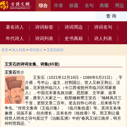
综合
作者
标题
名句
典籍
周边
著名诗人
诗词标签
诗词周边
诗词名句
年代诗人
诗词列表
史书典籍
诗人列表
首页
>
诗人列表
>
宋代诗人
>
王安石的诗
王安石的诗词全集、诗集(65首)
王安石
简介
王安石（1021年12月18日－1086年5月21日），字
介甫，号半山，谥文，封荆国公。世人又称王荆公。汉
族，北宋抚州临川人（今江西省抚州市临川区邓家巷
人），中国北宋著名政治家、思想家、文学家、改革
家，唐宋八大家之一。欧阳修称赞王安石：“翰林风月三
千首，吏部文章二百年。老去自怜心尚在，后来谁与子
争先。”传世文集有《王临川集》、《临川集拾遗》等。其诗文各体
兼擅，词虽不多，但亦擅长，且有名作《桂枝香》等。而王荆公最
得世人哄传之诗句莫过于《泊船瓜洲》中的“春风又绿江南岸，明月
何时照我还。”