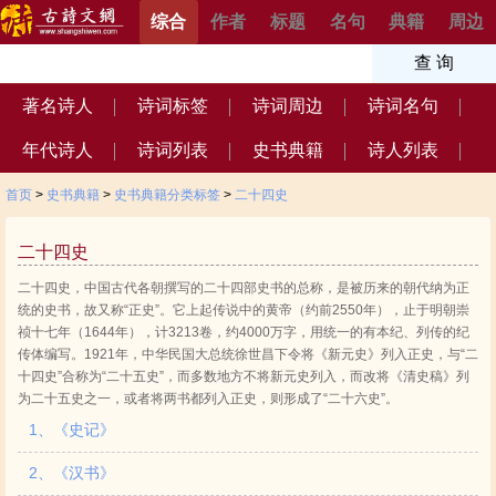
综合
作者
标题
名句
典籍
周边
著名诗人
诗词标签
诗词周边
诗词名句
年代诗人
诗词列表
史书典籍
诗人列表
首页
>
史书典籍
>
史书典籍分类标签
>
二十四史
二十四史
二十四史，中国古代各朝撰写的二十四部史书的总称，是被历来的朝代纳为正
统的史书，故又称“正史”。它上起传说中的黄帝（约前2550年），止于明朝崇
祯十七年（1644年），计3213卷，约4000万字，用统一的有本纪、列传的纪
传体编写。1921年，中华民国大总统徐世昌下令将《新元史》列入正史，与“二
十四史”合称为“二十五史”，而多数地方不将新元史列入，而改将《清史稿》列
为二十五史之一，或者将两书都列入正史，则形成了“二十六史”。
1、《史记》
2、《汉书》