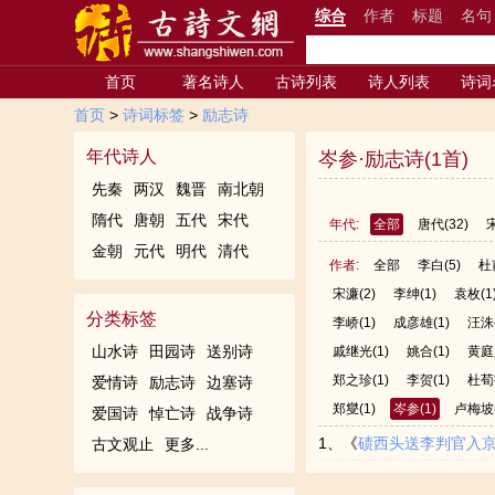
综合
作者
标题
名句
首页
著名诗人
古诗列表
诗人列表
诗词
首页
>
诗词标签
>
励志诗
年代诗人
岑参·励志诗(1首)
先秦
两汉
魏晋
南北朝
隋代
唐朝
五代
宋代
年代:
全部
唐代
(32)
金朝
元代
明代
清代
作者:
全部
李白
(5)
杜
宋濂
(2)
李绅
(1)
袁枚
(1
分类标签
李峤
(1)
成彦雄
(1)
汪洙
山水诗
田园诗
送别诗
戚继光
(1)
姚合
(1)
黄庭
郑之珍
(1)
李贺
(1)
杜荀
爱情诗
励志诗
边塞诗
郑燮
(1)
岑参
(1)
卢梅坡
爱国诗
悼亡诗
战争诗
1、《
碛西头送李判官入
古文观止
更多...
低。送子军中饮，家书醉里题