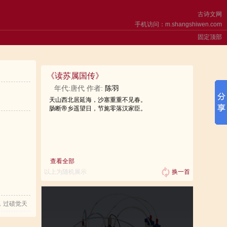
古诗文网
手机访问：m.shangshiwen.com
固定顶部
《
读苏属国传
》
年代:唐代 作者:
陈羽
天山西北居延海，沙塞重重不见春。
肠断帝乡遥望日，节旄零落汉家臣。
查看全部
以上为随机展示
换一首
，过碛觉天