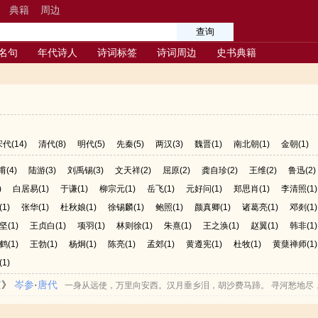
典籍
周边
名句
年代诗人
诗词标签
诗词周边
史书典籍
宋代
(14)
清代
(8)
明代
(5)
先秦
(5)
两汉
(3)
魏晋
(1)
南北朝
(1)
金朝
(1)
甫
(4)
陆游
(3)
刘禹锡
(3)
文天祥
(2)
屈原
(2)
龚自珍
(2)
王维
(2)
鲁迅
(2)
)
白居易
(1)
于谦
(1)
柳宗元
(1)
岳飞
(1)
元好问
(1)
郑思肖
(1)
李清照
(1)
(1)
张华
(1)
杜秋娘
(1)
徐锡麟
(1)
鲍照
(1)
颜真卿
(1)
诸葛亮
(1)
邓剡
(1)
坚
(1)
王贞白
(1)
项羽
(1)
林则徐
(1)
朱熹
(1)
王之涣
(1)
赵翼
(1)
韩非
(1)
鹤
(1)
王勃
(1)
杨炯
(1)
陈亮
(1)
孟郊
(1)
黄遵宪
(1)
杜牧
(1)
黄蘖禅师
(1)
(1)
京
》
岑参
·
唐代
一身从远使，万里向安西。汉月垂乡泪，胡沙费马蹄。 寻河愁地尽
。