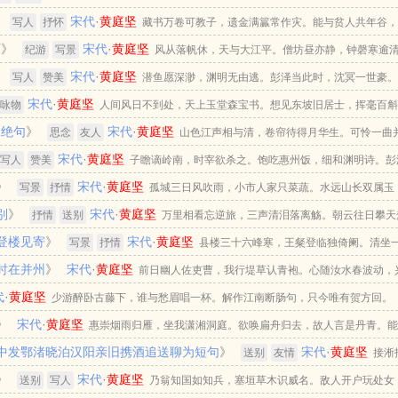
》
宋代
·
黄庭坚
写人
抒怀
藏书万卷可教子，遗金满籯常作灾。能与贫人共年谷
下
》
宋代
·
黄庭坚
水作夜窗风雨来。观水观山皆得妙，更将何物污灵台。
纪游
写景
风从落帆休，天与大江平。僧坊昼亦静，钟磬寒逾
》
宋代
·
黄庭坚
幽子逢，煮茗当酒倾。携手霜木末，朱栏见潮生。樯移永正县，鸟度建康城。薪者得
写人
赞美
潜鱼愿深渺，渊明无由逃。彭泽当此时，沈冥一世豪
饭愧闲行。业祠思归乐，吟弄夕阳明。思归诚独乐，薇蕨渐春荣。
宋代
·
黄庭坚
行，更始号元亮。凄其望诸葛，肮脏犹汉相。时无益州牧，指挥用诸将。平生本朝心
咏物
人间风日不到处，天上玉堂森宝书。想见东坡旧居士，挥毫百
天上。向来非无人，此友独可尚。属予刚制酒，无用酌杯盎。欲招千载魂，斯文或宜
二绝句
》
宋代
·
黄庭坚
雪不如。为公唤起黄州梦，独载扁舟向五湖。
思念
友人
山色江声相与清，卷帘待得月华生。可怜一曲
宋代
·
黄庭坚
随心见，醉里繁华乱眼生。长为风流恼人病，不如天性总无情。
写人
赞美
子瞻谪岭南，时宰欲杀之。饱吃惠州饭，细和渊明诗。彭
》
宋代
·
黄庭坚
同，风味乃相似。
写景
抒情
孤城三日风吹雨，小市人家只菜蔬。水远山长双属玉
别
》
宋代
·
黄庭坚
，我适临渊不羡鱼。俯仰之间已陈迹，暮窗归了读残书。
抒情
送别
万里相看忘逆旅，三声清泪落离觞。朝云往日攀天
登楼见寄
》
宋代
·
黄庭坚
影，惊风鸿雁不成行。归舟天际常回首，从此频书慰断肠。
写景
抒情
县楼三十六峰寒，王粲登临独倚阑。清坐
时在并州
》
宋代
·
黄庭坚
嗟我不同醉，别後喜君能自宽。举目尽妨人作乐，几时归得钓鲵桓。
前日幽人佐吏曹，我行堤草认青袍。心随汝水春波动，
代
·
黄庭坚
人中难得九方皋。酒船鱼网归来是，花落故溪深一篙。
少游醉卧古藤下，谁与愁眉唱一杯。解作江南断肠句，只今唯有贺方回。
》
宋代
·
黄庭坚
惠崇烟雨归雁，坐我潇湘洞庭。欲唤扁舟归去，故人言是丹青。
中发鄂渚晓泊汉阳亲旧携酒追送聊为短句
》
宋代
·
黄庭坚
成骤雨，惜无六幅鹅溪。徐生脱水双鱼，吹沫相看晚图。老矣个中得计，作书远寄江
送别
友情
接淅
睡鸭不知飘雪，寒雀四顾风枝。子母猿号槲叶，山南山北危机。世故谁能樗里，彀中
》
宋代
·
黄庭坚
睡起汉阳城。邻里烦追送，杯盘泻浊清。袛应瘴乡老，难答故人情。
送别
写人
乃翁知国如知兵，塞垣草木识威名。敌人开户玩处女