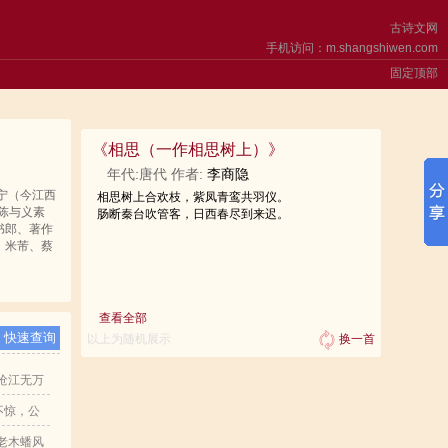
古诗文网
手机访问：m.shangshiwen.com
固定顶部
《
相思（一作相思树上）
》
年代:唐代 作者:
李商隐
分宁（今江西
相思树上合欢枝，紫凤青鸾共羽仪。
陈与义素
肠断秦台吹管客，日西春尽到来迟。
书郎、著作
、米芾、蔡
查看全部
以上为随机展示
换一首
沧江无万
不惊，公
老木蟠风