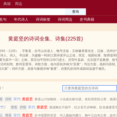
典籍
周边
名句
年代诗人
诗词标签
诗词周边
史书典籍
黄庭坚的诗词全集、诗集(225首)
1045－1105），字鲁直，自号山谷道人，晚号涪翁，又称豫章黄先生，汉族，洪州
宋诗人、词人、书法家，为盛极一时的江西诗派开山之祖，而且，他跟杜甫、陈师道和
（黄为其中一宗）之称。英宗治平四年(1067)进士。历官叶县尉、北京国子监教授、校
涪州别驾、黔州安置等。诗歌方面，他与苏轼并称为“苏黄”；书法方面，他则与苏轼
四大家”；词作方面，虽曾与秦观并称“秦黄”，但黄氏的词作成就却远逊于秦氏。
首！
宋代
·
黄庭坚
景
抒怀
黄落山川知晚秋，小虫催女献功裘。老松阅世卧云壑，挽著
横竹
》
宋代
·
黄庭坚
赞美
抒情
酒浇胸次不能平，吐出苍竹岁峥嵘。卧龙偃蹇雷
宋代
·
黄庭坚
泓处，松煤浅染饱霜兔。中安三石使屈蟠，亦恐形全便飞去。
人
赞美
折冲儒墨阵堂堂，书入颜杨鸿雁行。胸中元自有丘壑，故作