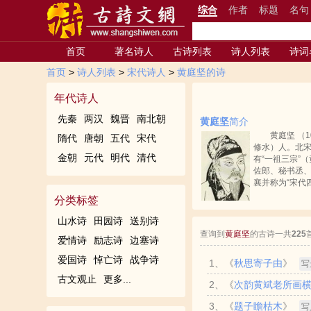
综合
作者
标题
名句
首页
著名诗人
古诗列表
诗人列表
诗词
首页
>
诗人列表
>
宋代诗人
>
黄庭坚的诗
年代诗人
先秦
两汉
魏晋
南北朝
黄庭坚
简介
黄庭坚 （
隋代
唐朝
五代
宋代
修水）人。北
金朝
元代
明代
清代
有“一祖三宗”
佐郎、秘书丞、
襄并称为“宋代
分类标签
山水诗
田园诗
送别诗
查询到
黄庭坚
的古诗一共
225
爱情诗
励志诗
边塞诗
爱国诗
悼亡诗
战争诗
1、《
秋思寄子由
》
写
古文观止
更多...
2、《
次韵黄斌老所画
牛。
3、《
题子瞻枯木
》
与此君俱忘形。晴窗影落石
写