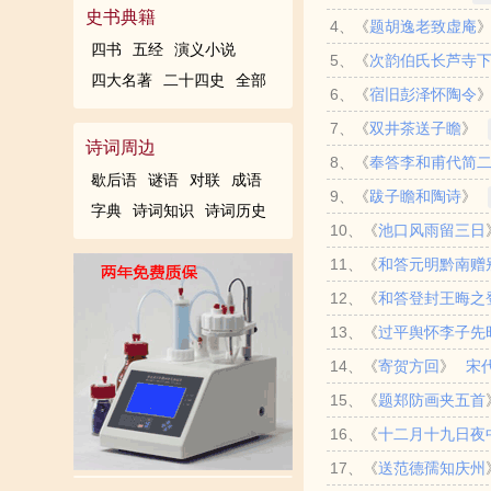
史书典籍
4、《
题胡逸老致虚庵
霜。
四书
五经
演义小说
5、《
次韵伯氏长芦寺
生蚌胎。山随宴坐图画出，
四大名著
二十四史
全部
6、《
宿旧彭泽怀陶令
属暇日，植杖数连甍。颇与
盂味南烹。香秔炊白玉，饱
7、《
双井茶送子瞻
》
灰，礼乐卯金刀。岁晚以字
诗词周边
江浪。空余时语工，落笔九
8、《
奉答李和甫代简
我家江南摘云腴，落硙霏霏
歇后语
谜语
对联
成语
9、《
跋子瞻和陶诗
》
说尽故人离别情。梦中往事
字典
诗词知识
诗词历史
10、《
池口风雨留三日
人，东坡百世士。出处虽不
11、《
和答元明黔南赠
苦一舂锄。翁从旁舍来收网
12、《
和答登封王晦之
何时对榻凉。急雪脊令相并
13、《
过平舆怀李子先
歇，相思千里夕阳残。诗来
14、《
寄贺方回
》
宋
夜月高。世上岂无千里马，
15、《
题郑防画夹五首
16、《
十二月十九日夜
势，白头惟有郭熙。却写李
枯荷共晚，红榴苦竹同时。
17、《
送范德孺知庆州
敢违王事程。宵征江夏县，