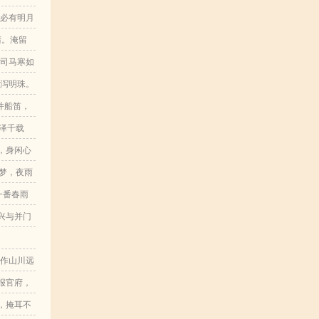
，必有明月
清。淹留
树鸡，羹
。司马寒如
，岁月阅
斛泻明珠。
当。
并船笛，
泽千载
，身闲心
梦，夜雨
一番春雨
兴与并门
能作山川远
湖。折苇
报官府，
皆是由
，掩耳不