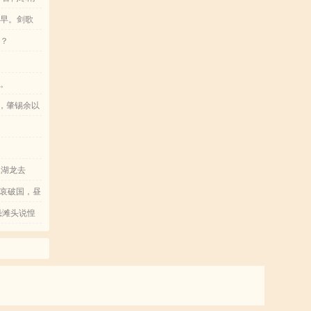
呼挥椎，贼
州土之平乐
寒早。剑歌
曰：“吾去
与愁其相
威怀遐远，
侯？
必有所用
欢之汋约
用欤？抑用
之伪名。憎
云。
书也。
故乡兮，狐
，肇锡余以
将不及兮，
暮。(惟
椒与菌桂
鼎湖龙去
路幽昧以险
哀破国，昼
知謇謇之为
恐滩头说惶
悔遁而有
枝叶之峻茂
，各兴心而
苟余情其信