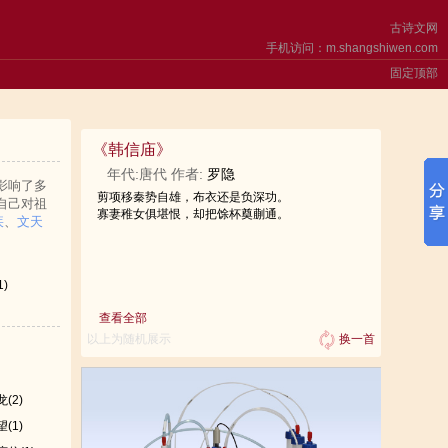
古诗文网
手机访问：m.shangshiwen.com
固定顶部
《
韩信庙
》
年代:唐代 作者:
罗隐
影响了多
剪项移秦势自雄，布衣还是负深功。
自己对祖
寡妻稚女俱堪恨，却把馀杯奠蒯通。
疾
、
文天
1)
查看全部
以上为随机展示
换一首
龙
(2)
望
(1)