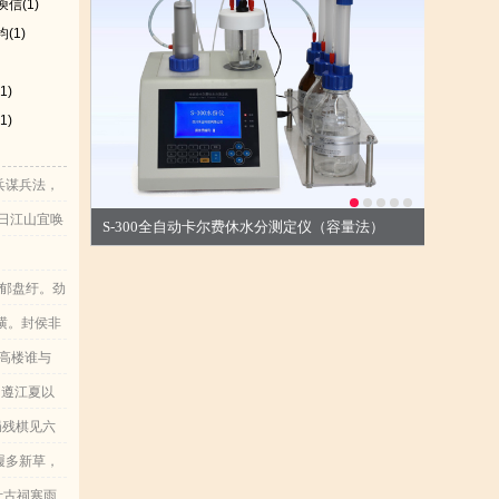
庾信
(1)
均
(1)
(1)
(1)
兵谋兵法，
南，与遇宋
日江山宜唤
S-300全自动卡尔费休水分测定仪（容量法）
多力善射，
暂去。柄铁
郁盘纡。劲
吾去
函谷，四海
横。封侯非
，一物无所
初。丈夫毕
高楼谁与
以为豪，然
，遵江夏以
决斗某
长楸而太息
局残棋见六
观客所为，
而为客。凌
履多新草，
星光照旷
兮，今逍遥
叶古祠寒雨