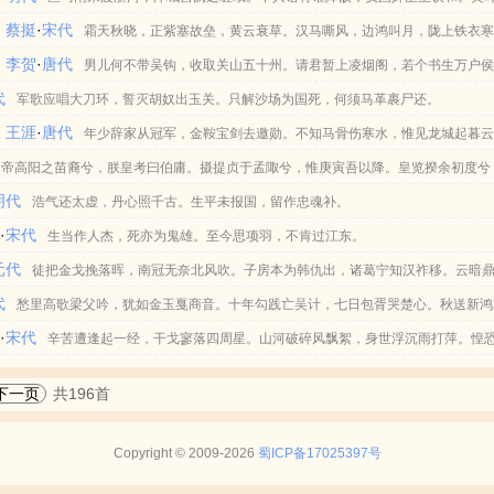
》
蔡挺
·
宋代
篥数声。顷之，贼二十余骑四面集，步行负弓矢从者百许人。一贼提刀突奔客，客大
须臾而忘反。背夏浦而西思兮，哀故都之日远。登大坟以远望兮，聊以舒吾忧心。哀
”一作“青山”)如何一别朱仙镇，不见将军奏凯歌。
霜天秋晓，正紫塞故垒，黄云衰草。汉马嘶风，边鸿叫月，陇上铁衣
》
李贺
·
唐代
进，客奋椎左右击，人马仆地，杀三十许人。宋将军屏息观之，股栗欲堕。忽闻客大呼
焉至兮，淼南渡之焉如。曾不知夏之为丘兮，孰两东门之可芜。心不怡之长久兮，忧
垣乐，尽櫜鞬锦领，山西年少。谈笑。刁斗静，烽火一把，时送平安耗。圣主忧边，
男儿何不带吴钩，收取关山五十州。请君暂上凌烟阁，若个书生万户
代
不复至。 魏禧论曰：子房得力士，椎秦皇帝博浪沙中。大铁椎其人欤？天生异人，
之不可涉。忽若去不信兮，至今九年而不复。惨郁郁而不通兮，蹇侘傺而含戚。外承
，谁念玉关人老？太平也，且欢娱，莫惜金樽频倒。
军歌应唱大刀环，誓灭胡奴出玉关。只解沙场为国死，何须马革裹尸还。
》
王涯
·
唐代
，豪俊、侠烈、魁奇之士，泯泯然不见功名于世者，又何多也！岂天之生才不必为人
愿进兮，妒被离而障之。尧舜之抗行兮，瞭杳杳而薄天。众谗人之嫉妒兮，被以不慈
年少辞家从冠军，金鞍宝剑去邀勋。不知马骨伤寒水，惟见龙城起暮
壬寅岁，视其貌当年三十，然大铁椎今年四十耳。子灿又尝见其写市物帖子，甚工楷
。众踥蹀而日进兮，美超远而逾迈。乱曰：曼余目以流观兮，冀一反之何时。鸟飞反
帝高阳之苗裔兮，朕皇考曰伯庸。摄提贞于孟陬兮，惟庚寅吾以降。皇览揆余初度兮
明代
，何日夜而忘之。
灵均。纷吾既有此内美兮，又重之以修能。扈江离与辟芷兮，纫秋兰以为佩。汨余若
浩气还太虚，丹心照千古。生平未报国，留作忠魂补。
照
·
宋代
兰兮，夕揽洲之宿莽。日月忽其不淹兮，春与秋其代序。惟草木之零落兮，恐美人之迟
生当作人杰，死亦为鬼雄。至今思项羽，不肯过江东。
元代
不改乎此度?乘骐骥以驰骋兮，来吾道夫先路！昔三后之纯粹兮，固众芳之所在。杂申
徒把金戈挽落晖，南冠无奈北风吹。子房本为韩仇出，诸葛宁知汉祚移。云暗
代
之耿介兮，既遵道而得路。何桀纣之猖披兮，夫惟捷径以窘步。惟夫党人之偷乐兮，
上新亭望，大不如前洒泪时。
愁里高歌梁父吟，犹如金玉戛商音。十年勾践亡吴计，七日包胥哭楚心。秋送新鸿
祥
·
宋代
之败绩！忽奔走以先后兮，及前王之踵武。荃不查余之中情兮，反信谗而齌怒。余固
海，肯使神州竟陆沉？
辛苦遭逢起一经，干戈寥落四周星。山河破碎风飘絮，身世浮沉雨打萍。惶
以为正兮，夫惟灵修之故也。曰黄昏以为期兮，羌中道而改路！初既与余成言兮，后
古谁无死？留取丹心照汗青。
下一页
共196首
修之数化。余既滋兰之九畹兮，又树蕙之百亩。畦留夷与揭车兮，杂杜衡与芳芷。冀
其亦何伤兮，哀众芳之芜秽。众皆竞进以贪婪兮，凭不厌乎求索。羌内恕己以量人兮
Copyright © 2009-2026
蜀ICP备17025397号
心之所急。老冉冉其将至兮，恐修名之不立。朝饮木兰之坠露兮，夕餐秋菊之落英。