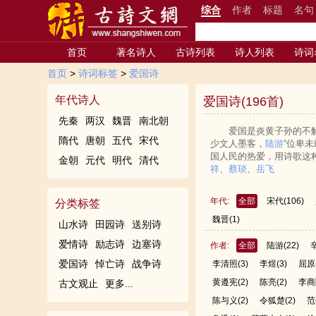
综合
作者
标题
名句
首页
著名诗人
古诗列表
诗人列表
诗词
首页
>
诗词标签
>
爱国诗
年代诗人
爱国诗(196首)
先秦
两汉
魏晋
南北朝
爱国是炎黄子孙的不
隋代
唐朝
五代
宋代
少文人墨客，
陆游
“位卑
国人民的热爱，用诗歌这
金朝
元代
明代
清代
祥
、
蔡琰
、
岳飞
年代:
全部
宋代
(106)
分类标签
魏晋
(1)
山水诗
田园诗
送别诗
爱情诗
励志诗
边塞诗
作者:
全部
陆游
(22)
爱国诗
悼亡诗
战争诗
李清照
(3)
李煜
(3)
屈原
黄遵宪
(2)
陈亮
(2)
李商
古文观止
更多...
陈与义
(2)
令狐楚
(2)
范