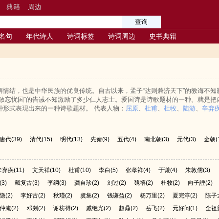
典籍
周边
名句
年代诗人
诗词标签
诗词周边
史书典籍
解情结，也是中华民族的优良传统。自古以来，孟子“达则兼济天下”的教诲不知
未敢忘忧国”的告诫不知激励了多少仁人志士。爱国诗是诗歌题材的一种。就是把
种形式表现出来的一种诗歌题材。 代表人物：
屈原
、
杜甫
、
杜牧
、
陆游
、
辛弃
唐代
(39)
清代
(15)
明代
(13)
先秦
(9)
五代
(4)
南北朝
(3)
元代
(3)
金朝
(
辛弃疾
(11)
文天祥
(10)
杜甫
(10)
李白
(5)
张孝祥
(4)
于谦
(4)
朱敦儒
(3)
(3)
戴复古
(3)
李纲
(3)
龚自珍
(2)
刘过
(2)
魏禧
(2)
杜牧
(2)
向子諲
(2)
隐
(2)
李好古
(2)
秋瑾
(2)
虞集
(2)
钱谦益
(2)
杨万里
(2)
夏完淳
(2)
陈子
仲淹
(2)
邓剡
(2)
谢枋得
(2)
戚继光
(2)
赵鼎
(2)
岳飞
(2)
元好问
(1)
全祖