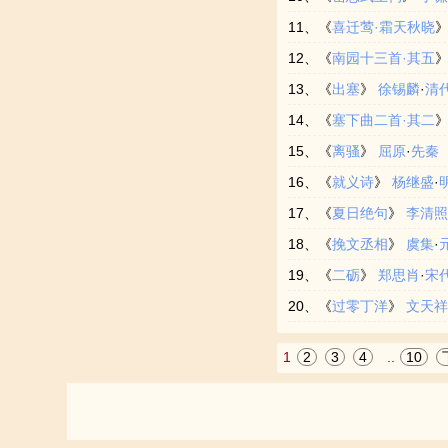
11、《
喜迁莺·霜天秋晓
野，百步见人。客驰下，吹觱
而来东。羌灵魂之欲归兮，何
积，清山荒冢白云多。(“清山
12、《
南园十三首·其五
应声落马，马首裂。众贼环而
兮，悲江介之遗风。当陵阳之
骑曲悲壮，尽道君恩须报。塞
13、《
出塞
》
徐锡麟
·
清
矣。”尘滚滚东向驰去。后遂
接。惟郢路之辽远兮，江与夏
骄虏尚宽天讨。岁华向晚愁思
14、《
塞下曲二首·其二
之。予读陈同甫《中兴遗传》
兮，谌荏弱而难持。忠湛湛而
15、《
离骚
》
屈原
·
先秦
之自有时欤？子灿遇大铁椎为
愠惀之修美兮，好夫人之慷慨
16、《
就义诗
》
杨继盛
·
死必首丘。信非吾罪而弃逐兮
嘉名：名余曰正则兮，字余曰
17、《
夏日绝句
》
李清
恐年岁之不吾与。朝搴阰之木
18、《
挽文丞相
》
虞集
·
通：唯)不抚壮而弃秽兮，何
19、《
二砺
》
郑思肖
·
宋
兮，岂惟纫夫蕙茝！彼尧、舜
远，月明华表鹤归迟。不须更
20、《
过零丁洋
》
文天
隘。岂余身之殚殃兮，恐皇舆
行饥虎齧空林。胸中有誓深于
患兮，忍而不能舍也。指九天
恐，零丁洋里叹零丁。人生自
1
2
3
4
..
10
他。余既不难夫离别兮，伤灵
兮，愿俟时乎吾将刈。虽萎绝
嫉妒。忽驰骛以追逐兮，非余