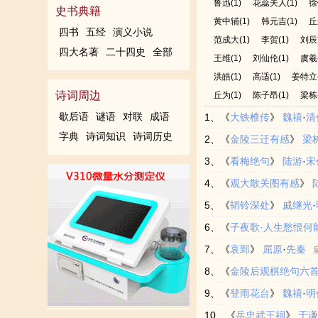
鲁迅
(1)
花蕊夫人
(1)
徐
史书典籍
黄中辅
(1)
韩元吉
(1)
丘
四书
五经
演义小说
范成大
(1)
李贺
(1)
刘辰
四大名著
二十四史
全部
王维
(1)
刘仙伦
(1)
虞羲
洪皓
(1)
高适
(1)
姜特立
诗词周边
丘为
(1)
陈子昂
(1)
梁栋
歇后语
谜语
对联
成语
1、《
大铁椎传
》
魏禧
·
清
字典
诗词知识
诗词历史
2、《
金陵三迁有感
》
梁
因问：“数游南北，逢异人乎
3、《
看梅绝句
》
陆游
·
宋
将军家。宋，怀庆青华镇人，
酒，西风天地正愁人。任他蜂
4、《
观大散关图有感
》
长子灿七岁，少同学，故尝与
5、《
韬铃深处
》
戚继光
·
折叠环复，如锁上练，引之长
气钟义士，可与共壮图。坡陁
6、《
子夜歌·人生愁恨何
矣！”言讫不见。子灿见窗户
通舟车。士马发燕赵，布帛来
我意，但愿海波平。
7、《
哀郢
》
屈原
·
先秦
持，而腰多白金。吾与将军俱
此愿，死与蝼蚁殊。志大浩无
上？长记秋晴望。往事已成空
8、《
金陵后观棋绝句六首
皆不足用。吾去矣！”将军强
流亡。出国门而轸怀兮，甲之
9、《
登雨花台
》
魏禧
·
明
所。”宋将军欣然曰：“吾骑马
兮，涕淫淫其若霰。过夏首而
朝。
10、《
岳忠武王祠
》
于
力请客。客不得已，与偕行。
阳侯之泛滥兮，忽翱翔之焉薄
冠盖雍容半旧卿。歌泣不成天