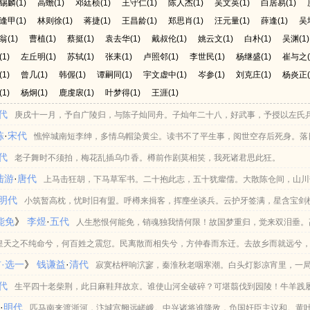
锡麟
(1)
高蟾
(1)
邓廷桢
(1)
王守仁
(1)
陈人杰
(1)
吴文英
(1)
白居易
(1)
逢甲
(1)
林则徐
(1)
蒋捷
(1)
王昌龄
(1)
郑思肖
(1)
汪元量
(1)
薛逢
(1)
吴
翁
(1)
曹植
(1)
蔡挺
(1)
袁去华
(1)
戴叔伦
(1)
姚云文
(1)
白朴
(1)
吴渊
(1)
(1)
左丘明
(1)
苏轼
(1)
张耒
(1)
卢照邻
(1)
李世民
(1)
杨继盛
(1)
崔与之
(1)
曾几
(1)
韩偓
(1)
谭嗣同
(1)
宇文虚中
(1)
岑参
(1)
刘克庄
(1)
杨炎正
(1)
杨炯
(1)
鹿虔扆
(1)
叶梦得
(1)
王涯
(1)
代
庚戌十一月，予自广陵归，与陈子灿同舟。子灿年二十八，好武事，予授以左氏
栋
·
宋代
？”子灿为述大铁椎，作《大铁椎传》。 大铁椎，不知何许人，北平陈子灿省兄河
憔悴城南短李绅，多情乌帽染黄尘。读书不了平生事，阅世空存后死身。落
代
工技击，七省好事者皆来学，人以其雄健，呼宋将军云。宋弟子高信之，亦怀庆人，
蝶黄花老，明月园林是小春。
老子舞时不须拍，梅花乱插乌巾香。樽前作剧莫相笑，我死诸君思此狂。
陆游
·
唐代
过宋将军。 时座上有健啖客，貌甚寝，右胁夹大铁椎，重四五十斤，饮食拱揖不
上马击狂胡，下马草军书。二十抱此志，五十犹癯儒。大散陈仓间，山川
明代
丈许。与人罕言语，语类楚声。扣其乡及姓字，皆不答。 既同寝，夜半，客曰：“
咸阳城，秦汉之故都。王气浮夕霭，宫室生春芜。安得从王师，汛扫迎皇舆？黄河与
小筑暂高枕，忧时旧有盟。呼樽来揖客，挥麈坐谈兵。云护牙签满，星含宝剑
能免
》
李煜
·
五代
皆闭，惊问信之。信之曰：“客初至，不冠不袜，以蓝手巾裹头，足缠白布，大铁椎外
青徐。先当营七庙，次第画九衢。偏师缚可汗，倾都观受俘。上寿大安宫，复如正观
人生愁恨何能免，销魂独我情何限！故国梦重归，觉来双泪垂。
不敢问也。”子灿寐而醒，客则鼾睡炕上矣。 一日，辞宋将军曰：“吾始闻汝名，
期，醉胆空满躯。
，还如一梦中。
皇天之不纯命兮，何百姓之震愆。民离散而相失兮，方仲春而东迁。去故乡而就远兮
·选一
》
钱谦益
·
清代
留之，乃曰：“吾数击杀响马贼，夺其物，故仇我。久居，祸且及汝。今夜半，方期我
朝吾以行。发郢都而去闾兮，怊荒忽之焉极。楫齐杨以容与兮，哀见君而不再得。望
寂寞枯枰响泬寥，秦淮秋老咽寒潮。白头灯影凉宵里，一
代
挟矢以助战。”客曰：“止！贼能且众，吾欲护汝，则不快吾意。”宋将军故自负，且欲
西浮兮，顾龙门而不见。心婵媛而伤怀兮，眇不知其所蹠。顺风波以从流兮，焉洋洋
生平四十老柴荆，此日麻鞋拜故京。谁使山河全破碎？可堪翦伐到园陵！牛羊践
谦
·
明代
将至斗处，送将军登空堡上，曰：“但观之，慎弗声，令贼知也。” 时鸡鸣月落，
。心絓结而不解兮，思蹇产而不释。将运舟而下浮兮，上洞庭而下江。去终古之所居
已暮，悲风日夜起江生。
匹马南来渡浙河，汴城宫阙远嵯峨。中兴诸将谁降敌，负国奸臣主议和。黄