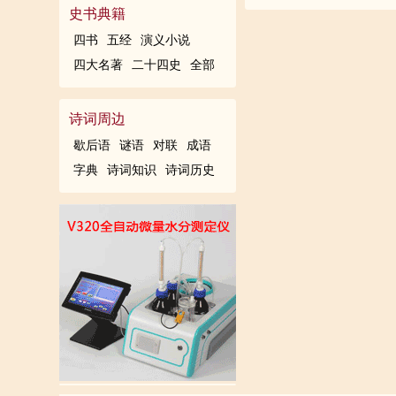
史书典籍
之道 ，又患无硕师、名人与
归，忘其牛。或牵牛来责蹊田
四书
五经
演义小说
左右，援疑质理，俯身倾耳以
出，坐佛膝上，执策映长明灯
四大名著
二十四史
全部
所闻。 当余之从师也，负箧
学遂为通儒。 性卒，门人事
人持汤沃灌，以衾拥覆，久而
车后。乡里儿竞遮道讪笑，冕
诗词周边
环，左佩刀，右备容臭，烨然
歇后语
谜语
对联
成语
且艰若此。 今虽耄老，未有
字典
诗词知识
诗词历史
况才之过于余者乎？ 今诸生
《书》，无奔走之劳矣；有司
假诸人而后见也。其业有不精
二年，流辈甚称其贤。余朝京
劳，是可谓善学者矣！其将归
者，岂知余者哉！