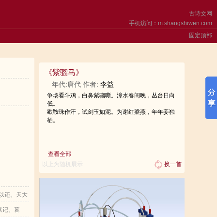
古诗文网
手机访问：m.shangshiwen.com
固定顶部
《
紫骝马
》
年代:唐代 作者:
李益
争场看斗鸡，白鼻紫骝嘶。漳水春闺晚，丛台日向
低。
歇鞍珠作汗，试剑玉如泥。为谢红梁燕，年年妾独
栖。
查看全部
以上为随机展示
换一首
以还。天大
，益慕圣贤
默记。暮