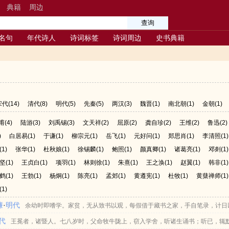
典籍
周边
名句
年代诗人
诗词标签
诗词周边
史书典籍
宋代
(14)
清代
(8)
明代
(5)
先秦
(5)
两汉
(3)
魏晋
(1)
南北朝
(1)
金朝
(1)
甫
(4)
陆游
(3)
刘禹锡
(3)
文天祥
(2)
屈原
(2)
龚自珍
(2)
王维
(2)
鲁迅
(2)
)
白居易
(1)
于谦
(1)
柳宗元
(1)
岳飞
(1)
元好问
(1)
郑思肖
(1)
李清照
(1)
(1)
张华
(1)
杜秋娘
(1)
徐锡麟
(1)
鲍照
(1)
颜真卿
(1)
诸葛亮
(1)
邓剡
(1)
坚
(1)
王贞白
(1)
项羽
(1)
林则徐
(1)
朱熹
(1)
王之涣
(1)
赵翼
(1)
韩非
(1)
鹤
(1)
王勃
(1)
杨炯
(1)
陈亮
(1)
孟郊
(1)
黄遵宪
(1)
杜牧
(1)
黄蘖禅师
(1)
(1)
濂
·
明代
余幼时即嗜学。家贫，无从致书以观，每假借于藏书之家，手自笔录，计日
代
弗之怠。录毕，走送之，不敢稍逾约。以是人多以书假余，余因得遍观群书。既加冠
王冕者，诸暨人。七八岁时，父命牧牛陇上，窃入学舍，听诸生诵书；听已，辄