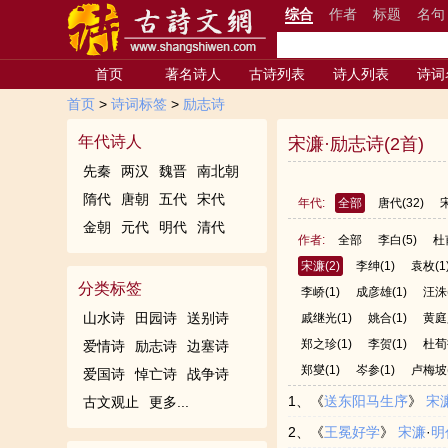
综合
作者
标题
名句
首页
著名诗人
古诗列表
诗人列表
诗词
首页
>
诗词标签
>
励志诗
年代诗人
宋濂·励志诗(2首)
先秦
两汉
魏晋
南北朝
隋代
唐朝
五代
宋代
年代:
全部
唐代
(32)
金朝
元代
明代
清代
作者:
全部
李白
(5)
杜
宋濂
(2)
李绅
(1)
袁枚
(1
分类标签
李峤
(1)
成彦雄
(1)
汪洙
山水诗
田园诗
送别诗
戚继光
(1)
姚合
(1)
黄庭
郑之珍
(1)
李贺
(1)
杜荀
爱情诗
励志诗
边塞诗
郑燮
(1)
岑参
(1)
卢梅坡
爱国诗
悼亡诗
战争诗
1、《
送东阳马生序
》
宋
古文观止
更多...
2、《
王冕好学
》
宋濂
·
明
寒，砚冰坚，手指不可屈伸，