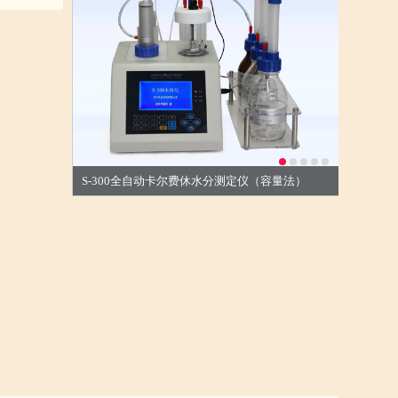
色。余立侍
以居。夜潜
愚，卒获有
录为弟子,
不能动，媵
被古冠服随
腰白玉之
。盖余之勤
称其氏名，
诵《诗》
S-300全自动卡尔费休水分测定仪（容量法）
余之手录，
，在太学已
用心于学甚
而骄乡人