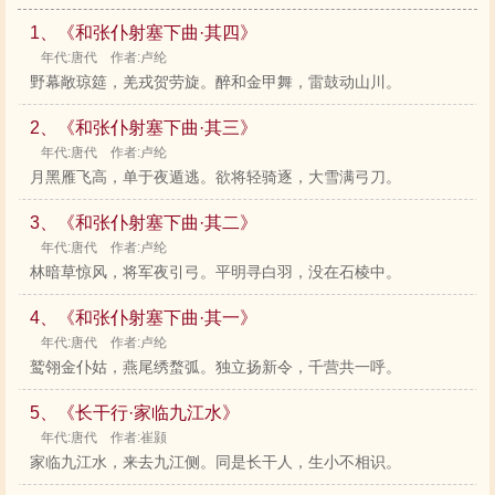
1、《和张仆射塞下曲·其四》
年代:唐代 作者:卢纶
野幕敞琼筵，羌戎贺劳旋。醉和金甲舞，雷鼓动山川。
2、《和张仆射塞下曲·其三》
年代:唐代 作者:卢纶
月黑雁飞高，单于夜遁逃。欲将轻骑逐，大雪满弓刀。
3、《和张仆射塞下曲·其二》
年代:唐代 作者:卢纶
林暗草惊风，将军夜引弓。平明寻白羽，没在石棱中。
4、《和张仆射塞下曲·其一》
年代:唐代 作者:卢纶
鹫翎金仆姑，燕尾绣蝥弧。独立扬新令，千营共一呼。
5、《长干行·家临九江水》
年代:唐代 作者:崔颢
家临九江水，来去九江侧。同是长干人，生小不相识。