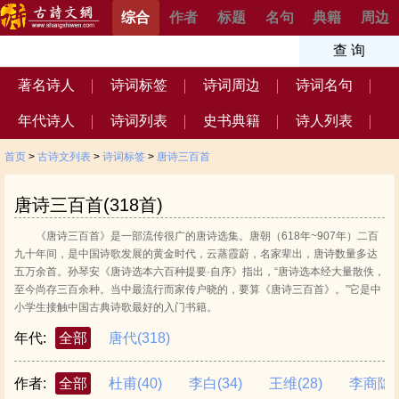
综合
作者
标题
名句
典籍
周边
著名诗人
诗词标签
诗词周边
诗词名句
年代诗人
诗词列表
史书典籍
诗人列表
首页
>
古诗文列表
>
诗词标签
>
唐诗三百首
唐诗三百首(318首)
《唐诗三百首》是一部流传很广的唐诗选集。唐朝（618年~907年）二百
九十年间，是中国诗歌发展的黄金时代，云蒸霞蔚，名家辈出，唐诗数量多达
五万余首。孙琴安《唐诗选本六百种提要·自序》指出，“唐诗选本经大量散佚，
至今尚存三百余种。当中最流行而家传户晓的，要算《唐诗三百首》。”它是中
小学生接触中国古典诗歌最好的入门书籍。
年代:
全部
唐代
(318)
作者:
全部
杜甫
(40)
李白
(34)
王维
(28)
李商隐
(