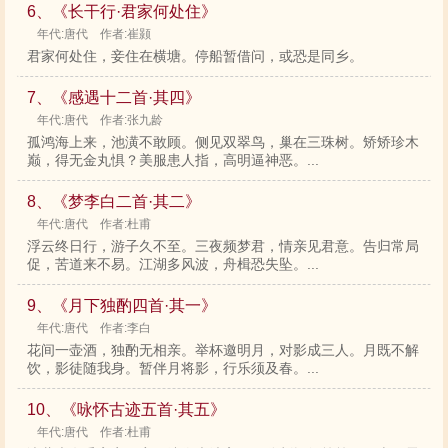
6、《长干行·君家何处住》
年代:唐代 作者:崔颢
君家何处住，妾住在横塘。停船暂借问，或恐是同乡。
7、《感遇十二首·其四》
年代:唐代 作者:张九龄
孤鸿海上来，池潢不敢顾。侧见双翠鸟，巢在三珠树。矫矫珍木
巅，得无金丸惧？美服患人指，高明逼神恶。...
8、《梦李白二首·其二》
年代:唐代 作者:杜甫
浮云终日行，游子久不至。三夜频梦君，情亲见君意。告归常局
促，苦道来不易。江湖多风波，舟楫恐失坠。...
9、《月下独酌四首·其一》
年代:唐代 作者:李白
花间一壶酒，独酌无相亲。举杯邀明月，对影成三人。月既不解
饮，影徒随我身。暂伴月将影，行乐须及春。...
10、《咏怀古迹五首·其五》
年代:唐代 作者:杜甫