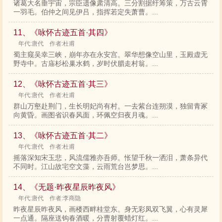
诸葛大名垂宇宙，宗臣遗像肃清高。三分割据纡筹策，万古云霄
一羽毛。伯仲之间见伊吕，指挥若定失萧曹。...
11、《咏怀古迹五首·其四》
年代:唐代 作者:杜甫
蜀主窥吴幸三峡，崩年亦在永安宫。翠华想像空山里，玉殿虚无
野寺中。古庙杉松巢水鹤，岁时伏腊走村翁。...
12、《咏怀古迹五首·其三》
年代:唐代 作者:杜甫
群山万壑赴荆门，生长明妃尚有村。一去紫台连朔漠，独留青冢
向黄昏。画图省识春风面，环佩空归夜月魂。...
13、《咏怀古迹五首·其二》
年代:唐代 作者:杜甫
摇落深知宋玉悲，风流儒雅亦吾师。怅望千秋一洒泪，萧条异代
不同时。江山故宅空文藻，云雨荒台岂梦思。...
14、《无题·昨夜星辰昨夜风》
年代:唐代 作者:李商隐
昨夜星辰昨夜风，画楼西畔桂堂东。身无彩凤双飞翼，心有灵犀
一点通。隔座送钩春酒暖，分曹射覆蜡灯红。...