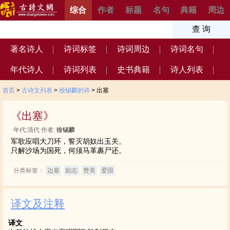
综合
作者
标题
名句
典籍
周边
著名诗人
诗词标签
诗词周边
诗词名句
年代诗人
诗词列表
史书典籍
诗人列表
首页
>
古诗文列表
>
徐锡麟的诗
> 出塞
《出塞》
年代:清代 作者:
徐锡麟
军歌应唱大刀环，誓灭胡奴出玉关。
只解沙场为国死，何须马革裹尸还。
分类标签：
边塞
励志
赞美
爱国
译文及注释
译文