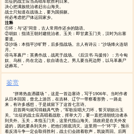
出征的战士应当高唱军歌胜利日来。
决心把满族统治者赶出山海关。
战士只知道在战场上，要为国捐躯。
何必考虑把尸体运回家乡。
注释
①环：与“还”同音，古人常用作还乡的隐语。
②胡奴：指清王朝封建统治者。玉关：即甘肃玉门关，汉时为出塞
要道。
③沙场：本指平沙旷野，后多指战场。古人有诗云：“沙场烽火连胡
月。”
④马革裹尸：英勇作战，战死于战场。《后汉书·马援传》：方今匈
奴、乌桓，尚在北边，欲自请击之。男儿要当死边野，以马革裹尸
还葬耳。”
鉴赏
“拼将热血洒疆场 ”，这是一首边塞诗，写于1906年。当时作者
从日本回国，曾北上游历，在吉林、辽宁一带察看形势，一路走
来，有许多感想，于是就留下了这首七言诗。
启首两句就写得颇具气势，“军歌应唱大刀环，誓灭胡奴出玉
关。”出征的战士应高唱着战歌，挥举大刀，要一直把清朝统治者杀
到关外。玉关，本指玉门关，这里代指山海关。清政府是在关外发
迹的，因此要杀到关外，把他们彻底消灭。这里用一个“环”字，预示
着反清斗争一定会取得胜利，战士们会踏着歌声，凯旋而回。后两