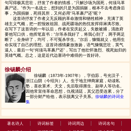
句写得极其悲壮，抒发了作者的情感，“只解沙场为国死，何须马革
裹尸还。”作为一名战士，想到的只是为国捐躯，根本不去考虑身后
事，为国捐躯，死得其所，又何必用“马革裹尸还”呢？
这首诗抒发了作者义无反顾的革命激情和牺牲精神，充满了英
雄主义气概，把一腔报效祖国、战死疆场的热忱发挥得淋漓尽致。
在写下了这首诗的一年以后，作者在安庆起义，失败被捕，清政府
要他写口供，他挥笔直书：“尔等杀我好了，将我心剖了，两手两足
断了，全身碎了，均可，不可冤杀学生。”尔后，慷慨就义，他用生
命实现了自己的理想。这首诗感情豪放激扬，语气慷慨悲壮，英气
逼人，最后一句“何须马革裹尸还”，写出了他壮怀激烈、视死如归的
英雄气概。总之，这是近代边塞诗中难得的一首好诗。
徐锡麟介绍
徐锡麟（1873年-1907年），字伯荪，号光汉子，
浙江山阴（今绍兴）人。生于地主绅商家庭，幼读私
塾，喜欢算术、天文，先后取得廪生、副举人等功名。
因他常宣传革命思想，仇视清廷，其父恐受连累，分了
一部分财产给他，表示脱离父子关系。
徐锡麟的诗词全
集
著名诗人
诗词标签
诗词周边
诗词名句