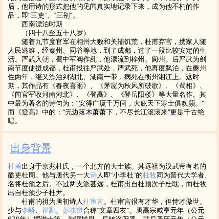
后，他用诗的形式把他的见闻真实地记录下来，成为他不朽的作
品，即“三吏”、“三别”。
西南漂泊时期
（四十八至五十八岁）
随着九节度官军在相州大败和关辅饥荒，杜甫弃官，携家人随
人民逃难，经秦州、同谷等地，到了成都，过了一段比较安定的生
活。严武入朝，蜀中军阀作乱，他漂流到梓州、阆州。后严武为剑
南节度使摄成都，杜甫投往严武处，严武死，他再度飘泊，在夔州
住两年，继又漂泊到湖北、湖南一带，病死在衡州湘江上。这时
期，其作品有《春夜喜雨》、《茅屋为秋风所破歌》、《蜀相》、
《闻官军收河南河北》、《登高》、《登岳阳楼》等大量名作。其
中最为著名的诗句为：“安得广厦千万间，大庇天下寒士俱欢颜。”
而《登高》中的：“无边落木萧萧下，不尽长江滚滚来”更是千古绝
唱。
出身背景
杜甫
出身于京兆杜氏，一个北方的大士族。其远祖为汉武帝有名的
酷吏杜周。他与唐代另一大
诗
人即“小李杜”的
杜牧
同为晋代大学者、
名将杜预之后。不过两支派甚远，杜甫出自杜预次子杜耽，而杜牧
出自杜预少子杜尹。
杜甫的祖为唐初诗人
杜审言
。杜审言很有才华，但恃才傲世。
少与
李峤
、
崔融
、
苏味道
合称“文章四友”。唐高宗咸亨元年（公元