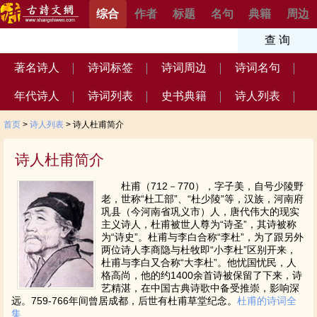
综合
作者
标题
名句
典籍
周边
著名诗人
诗词标签
诗词周边
诗词名句
年代诗人
诗词列表
史书典籍
诗人列表
首页
>
诗人列表
> 诗人杜甫简介
诗人杜甫简介
杜甫（712－770），字子美，自号少陵野
老，世称“杜工部”、“杜少陵”等，汉族，河南府
巩县（今河南省巩义市）人，唐代伟大的现实
主义诗人，杜甫被世人尊为“诗圣”，其诗被称
为“诗史”。杜甫与李白合称“李杜”，为了跟另外
两位诗人李商隐与杜牧即“小李杜”区别开来，
杜甫与李白又合称“大李杜”。他忧国忧民，人
格高尚，他的约1400余首诗被保留了下来，诗
艺精湛，在中国古典诗歌中备受推崇，影响深
远。759-766年间曾居成都，后世有杜甫草堂纪念。
杜甫的诗词全
集