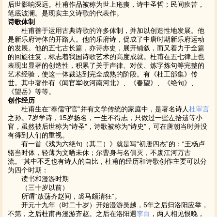
后世影响深远。杜甫作品被称为世上疮痍，诗中圣哲；民间疾苦，
笔底波澜。是现实主义诗歌的代表作。
诗歌体制
杜甫善于运用古典诗歌的许多体制，并加以创造性地发展。他
是新乐府诗体的开路人。他的乐府诗，促成了中唐时期新乐府运动
的发展。他的五七古长篇，亦诗亦史，展开铺叙，而又着力于全篇
的回旋往复，标志着我国诗歌艺术的高度成就。杜甫在五七律上也
表现出显著的创造性，积累了关于声律、对仗、炼字炼句等完整的
艺术经验，使这一体裁达到完全成熟的阶段。有《杜工部集》传
世。其中著作有《闻官军收河南河北》、《春望》、《绝句》、
《望岳》等等。
创作经历
杜甫生在“奉儒守官”并有文学传统的家庭中，是著名诗人
杜审言
之孙。7岁学诗，15岁扬名，一生不得志，只做过一些左拾遗等小
官，虽然被后世称为“诗圣”，诗歌被称为“诗史”，可在唐朝当时并没
有得到人们的重视。
有一首《戏为六绝句（其二）》就是写“初唐四杰”的：“王杨卢
骆当时体，轻薄为文哂未休；尔曹身与名俱灭，不废江河万古
流。”其中不乏也有诗人的自比，杜甫的经历和诗歌创作主要可以分
为四个时期：
读书和漫游时期
（三十岁以前）
所谓“放荡齐赵间，裘马颇清狂”。
开元十九年（时二十岁）开始漫游吴越，5年之后归洛阳应举，
不第，之后杜甫再漫游齐赵。之后在洛阳遇
李白
，两人相见恨晚，