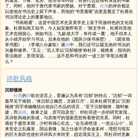
的速度、节奏、笔势、墨法等等内容，在唐代也是很有深度的书家
了。同时，他对于唐代隶书家的赞扬、对于曹霸、
张旭
的评价都足
以使他在书法史上留下声名，而他的“书贵瘦硬”说更是奠定了杜甫在
书法理论史上的重要地位。
“书画相通”，这是中国艺术史及美学史上富于民族特色的文化现
象。杜甫知画又知书，今人如安旗即有言：“除文学外，杜甫对其他
艺术也很留心。例如书法，‘九龄成大字，有作成一囊’，他不但本人
从小就开始学习书法，后来在他的《观薛少保书画壁》、《观张旭
草书图》、《李潮八分篆歌》诸
诗
中，我们还可以窥见他对书法的
兴趣和修养。”又云：“后人常以‘沉郁顿挫’称杜诗，顿挫者，指诗的
章法曲折，意境深远。……这不是和书法的‘一波三折’等笔法相通
么？
诗歌风格
沉郁顿挫
杜甫
的
诗
歌在语言上，普遍认为具有“沉郁”的特点，“沉郁”一词
最早见于南朝，“体沉郁之幽思，文丽日月”，后来杜甫写更以“沉郁
顿挫”四字准确概括出他自己作品的语言，“至于沉郁顿挫，随时敏
捷，而
扬雄
、枚皋之徒，庶可跂及也”。对杜诗进一步的研究发现，
其诗歌风格的形成，与其恪守的儒家思想有着密切关系。同时，杜
甫处于盛世末期，少时有雄心壮志，“会当凌绝顶，一览众山小”，后
来安史之乱爆发，国运衰微，加之仕途不济命途多舛，理想与现实
的巨大差距也使杜诗诗风大有转变，趋近现实主义。而杜诗对意象