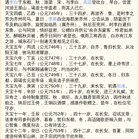
遇
李白
于东都。秋，游梁﹑宋，与李白﹑
高适
登吹台﹑琴台。尝渡
河游王屋山，谒道士华盖君，而其人已亡。
天宝四载，乙酉（公元745年），三十四岁。再游齐﹑鲁。是时李之
芳为齐州司马。夏日，
李邕
自北海郡来齐州，公尝从游，陪宴历下
亭及鹤山湖亭。旋暂如临邑（属齐州）。秋后至兖州，时李白避归
东鲁。公与同游，情好益密。公赠白诗所云“余亦东蒙客，怜君如弟
兄。醉眠秋共被，携手日同行”者是也。俄而工将西去，白亦有江东
之游，城东石门一别遂无复相见之日矣。
天宝五年，丙戌（公元746年），三十五岁。自齐﹑鲁归长安。从汝
阳王琎﹑驸马郑潜耀游。
天宝六年，丁亥（公元747年），三十六岁。在长安。
天宝七年，戊子（公元748年），三十七岁。在长安。屡上诗韦济，
求汲引。与书家顾诫奢订交，约当此时。
天宝八年，己丑（公元749年），三十八岁。在长安。冬日，归东
都，因谒玄元皇帝庙，观吴道子所画壁。
天宝九年，庚寅（公元750年），三十九岁。来长安。初遇
郑虔
。
天宝十年，辛卯（公元751年），四十岁。在长安。进三大礼赋。玄
宗奇之，命待制集贤院。秋，病疟。友人魏君冒雨见访，因作秋述
贻之。病后过王倚，王饷以酒馔，感激作歌赠之。是年，在杜位宅
守岁。
天宝十一年，壬辰（公元752年），四十一岁。在长安。召试文章，
送隶有司参列选序。暮春，暂归东都。冬，高适随歌舒翰入朝，与
公暂集，俄复别去，公有诗送之。
天宝十二年，癸巳（公元753年），四十二岁。在长安。首夏，同郑
虔游何将军山林。次子宗武约生于此年秋。