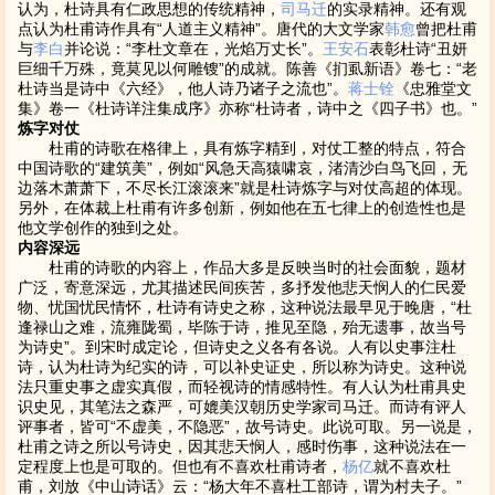
认为，杜诗具有仁政思想的传统精神，
司马迁
的实录精神。还有观
点认为杜甫诗作具有“人道主义精神”。唐代的大文学家
韩愈
曾把杜甫
与
李白
并论说：“李杜文章在，光焰万丈长”。
王安石
表彰杜诗“丑妍
巨细千万殊，竟莫见以何雕锼”的成就。陈善《扪虱新语》卷七：“老
杜诗当是诗中《六经》，他人诗乃诸子之流也”。
蒋士铨
《忠雅堂文
集》卷一《杜诗详注集成序》亦称“杜诗者，诗中之《四子书》也。”
炼字对仗
杜甫的诗歌在格律上，具有炼字精到，对仗工整的特点，符合
中国诗歌的“建筑美”，例如“风急天高猿啸哀，渚清沙白鸟飞回，无
边落木萧萧下，不尽长江滚滚来”就是杜诗炼字与对仗高超的体现。
另外，在体裁上杜甫有许多创新，例如他在五七律上的创造性也是
他文学创作的独到之处。
内容深远
杜甫的诗歌的内容上，作品大多是反映当时的社会面貌，题材
广泛，寄意深远，尤其描述民间疾苦，多抒发他悲天悯人的仁民爱
物、忧国忧民情怀，杜诗有诗史之称，这种说法最早见于晚唐，“杜
逢禄山之难，流雍陇蜀，毕陈于诗，推见至隐，殆无遗事，故当号
为诗史”。到宋时成定论，但诗史之义各有各说。人有以史事注杜
诗，认为杜诗为纪实的诗，可以补史证史，所以称为诗史。这种说
法只重史事之虚实真假，而轻视诗的情感特性。有人认为杜甫具史
识史见，其笔法之森严，可媲美汉朝历史学家司马迁。而诗有评人
评事者，皆可“不虚美，不隐恶”，故号诗史。此说可取。另一说是，
杜甫之诗之所以号诗史，因其悲天悯人，感时伤事，这种说法在一
定程度上也是可取的。但也有不喜欢杜甫诗者，
杨亿
就不喜欢杜
甫，刘放《中山诗话》云：“杨大年不喜杜工部诗，谓为村夫子。”