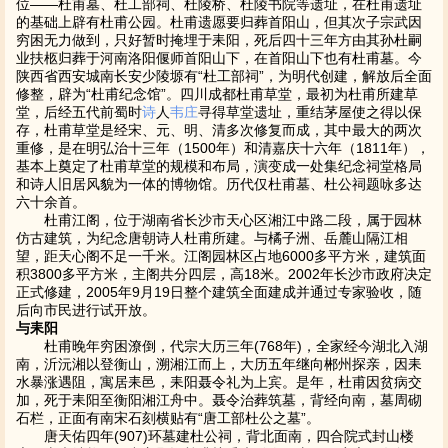
位——杜甫墓、杜工部祠、杜陵桥、杜陵书院等遗址，在杜甫遗址
的基础上辟有杜甫公园。杜甫遗愿要归葬首阳山，但其次子宗武因
穷困无力做到，只好暂时掩埋于耒阳，死后四十三年方由其孙杜嗣
业扶柩归葬于河南洛阳偃师首阳山下，在首阳山下也有杜甫墓。今
陕西省西安城南长安少陵塬有“杜工部祠”，为明代创建，解放后全面
修整，辟为“杜甫纪念馆”。四川成都杜甫草堂，最初为杜甫所建草
堂，后经五代前蜀时
诗
人
韦庄
寻得草堂遗址，重结茅屋使之得以保
存，杜甫草堂是经宋、元、明、清多次修复而成，其中最大的两次
重修，是在明弘治十三年（1500年）和清嘉庆十六年（1811年），
基本上奠定了杜甫草堂的规模和布局，演变成一处集纪念祠堂格局
和诗人旧居风貌为一体的博物馆。历代仅杜甫墓、杜公祠题咏多达
六十余首。
杜甫江阁，位于湖南省长沙市天心区湘江中路二段，属于园林
仿古建筑，为纪念唐朝诗人杜甫所建。与橘子洲、岳麓山隔江相
望，距天心阁不足一千米。江阁园林区占地6000多平方米，建筑面
积3800多平方米，主阁共分四层，高18米。2002年长沙市政府决定
正式修建，2005年9月19日整个建筑全面建成并通过专家验收，随
后向市民进行试开放。
与耒阳
杜甫晚年穷困潦倒，代宗大历三年(768年)，全家经今湖北入湖
南，沂沅湘以登衡山，溯湘江而上，大历五年继向郴州探亲，因耒
水暴涨遇阻，寓居耒邑，耒阳聂令礼为上宾。是年，杜甫因贫病交
加，死于耒阳至衡阳湘江舟中。聂令治葬筑墓，背经向南，墓周砌
石栏，正面有南宋石刻横贴有“唐工部杜公之墓”。
唐天佑四年(907)环墓建杜公祠，背北面南，四合院式封山楼