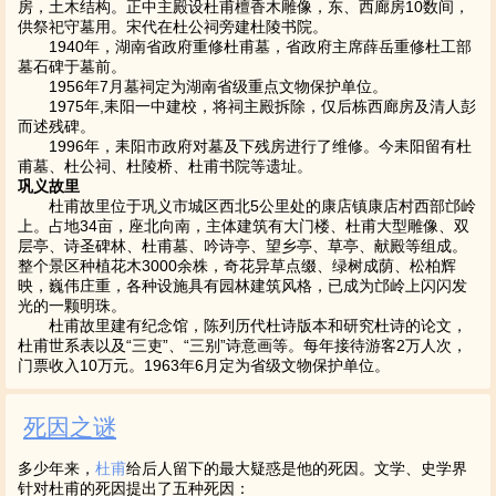
房，土木结构。正中主殿设杜甫檀香木雕像，东、西廊房10数间，
供祭祀守墓用。宋代在杜公祠旁建杜陵书院。
1940年，湖南省政府重修杜甫墓，省政府主席薛岳重修杜工部
墓石碑于墓前。
1956年7月墓祠定为湖南省级重点文物保护单位。
1975年,耒阳一中建校，将祠主殿拆除，仅后栋西廊房及清人彭
而述残碑。
1996年，耒阳市政府对墓及下残房进行了维修。今耒阳留有杜
甫墓、杜公祠、杜陵桥、杜甫书院等遗址。
巩义故里
杜甫故里位于巩义市城区西北5公里处的康店镇康店村西部邙岭
上。占地34亩，座北向南，主体建筑有大门楼、杜甫大型雕像、双
层亭、诗圣碑林、杜甫墓、吟诗亭、望乡亭、草亭、献殿等组成。
整个景区种植花木3000余株，奇花异草点缀、绿树成荫、松柏辉
映，巍伟庄重，各种设施具有园林建筑风格，已成为邙岭上闪闪发
光的一颗明珠。
杜甫故里建有纪念馆，陈列历代杜诗版本和研究杜诗的论文，
杜甫世系表以及“三吏”、“三别”诗意画等。每年接待游客2万人次，
门票收入10万元。1963年6月定为省级文物保护单位。
死因之谜
多少年来，
杜甫
给后人留下的最大疑惑是他的死因。文学、史学界
针对杜甫的死因提出了五种死因：