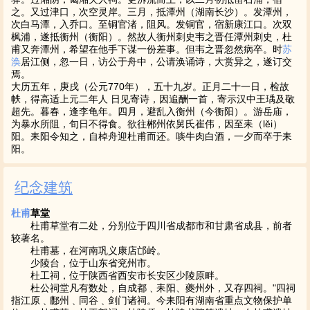
之。又过津口，次空灵岸。三月，抵潭州（湖南长沙）。发潭州，
次白马潭，入乔口。至铜官渚，阻风。发铜官，宿新康江口。次双
枫浦，遂抵衡州（衡阳）。然故人衡州刺史韦之晋任潭州刺史，杜
甫又奔潭州，希望在他手下谋一份差事。但韦之晋忽然病卒。时
苏
涣
居江侧，忽一日，访公于舟中，公请涣诵诗，大赏异之，遂订交
焉。
大历五年，庚戌（公元770年），五十九岁。正月二十一日，检故
帙，得高适上元二年人 日见寄诗，因追酬一首，寄示汉中王瑀及敬
超先。暮春，逢李龟年。四月，避乱入衡州（今衡阳）。游岳庙，
为暴水所阻，旬日不得食。欲往郴州依舅氏崔伟，因至耒（lěi）
阳。耒阳令知之，自棹舟迎杜甫而还。啖牛肉白酒，一夕而卒于耒
阳。
纪念建筑
杜甫
草堂
杜甫草堂有二处，分别位于四川省成都市和甘肃省成县，前者
较著名。
杜甫墓，在河南巩义康店邙岭。
少陵台，位于山东省兖州市。
杜工祠，位于陕西省西安市长安区少陵原畔。
杜公祠堂凡有数处，自成都﹑耒阳、夔州外，又存四祠。"四祠
指江原﹑鄜州﹑同谷﹑剑门诸祠。今耒阳有湖南省重点文物保护单