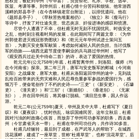
怒权贵，被贬到华州（今华县），负责祭祀、礼乐、学校、选举、
医筮、考课等事。到华州后，杜甫心情十分苦闷和烦恼。他常游西
溪畔的郑县亭子（在今杏林镇老官台附近），以排忧遣闷。他在
《题郑县亭子》、《早秋苦热堆案相仍》、《独立》和《瘦马行》
等诗中，抒发了对仕途失意、世态炎凉、奸佞进谗的感叹和愤懑。
尽管个人遭遇了不幸，但杜甫无时无刻不忧国忧民。时值安史
之乱，他时刻注视着时局的发展，在此期间写了两篇文章：《为华
州郭使君进灭残冠形势图状》和《乾元元年华州试进士策问五
首》，为剿灭安史叛军献策，考虑如何减轻人民的负担。当讨伐叛
军的劲旅——镇西北庭节度使李嗣业的兵马路过华州时，他写了
《观安西兵过赴关中待命二首》的诗，表达了爱国的热情。
乾元元年(公元758年)年底，杜甫暂离华州，到洛阳、偃师（均
在今河南省）探亲。第二年三月，唐军与安史叛军的邺城（今河南
安阳）之战爆发，唐军大败。杜甫从洛阳返回华州的途中，见到战
乱给百姓带来的无穷灾难和人民忍辱负重参军参战的爱国行为，感
慨万千，便奋笔创作了不朽的史诗——“三吏”（《新安吏》、《石壕
吏》、《潼关吏》）和“三别”（《新婚别》、《垂老别》、《无家
别》），并在回华州后，将其修订脱稿。“满目悲生事，因人作远
游。”
乾元二年(公元759年)夏天，华州及关中大旱，杜甫写下《夏日
叹》和《夏夜叹》，忧时伤乱，咏叹国难民苦。这年立秋后，杜甫
因对污浊的时政痛心疾首，而放弃了华州司功参军的职务，西去秦
州（今甘肃省天水一带）。杜甫在华州司功任内，共作诗30多首。
杜甫几经辗转，最后到了成都，在严武等人的帮助下，在城西
浣花溪畔，建成了一座草堂，世称“杜甫草堂”， 也称“浣花草堂”。后