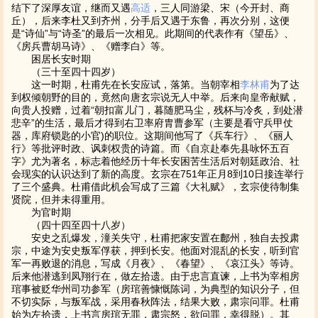
结下了深厚友谊，继而又遇
高适
，三人同游梁、宋（今开封、商
丘），后来李杜又到齐州，分手后又遇于东鲁，再次分别，这便
是“诗仙”与“诗圣”的最后一次相见。此期间的代表作有《望岳》、
《房兵曹胡马诗》、《赠李白》等。
困居长安时期
（三十至四十四岁）
这一时期，杜甫先在长安应试，落第。当朝宰相
李林甫
为了达
到权倾朝野的目的，竟然向唐玄宗说无人中举。后来向皇帝献赋，
向贵人投赠，过着“朝扣富儿门，暮随肥马尘，残杯与冷炙，到处潜
悲辛”的生活，最后才得到右卫率府胄曹参军（主要是看守兵甲仗
器，库府锁匙的小官)的职位。这期间他写了《兵车行》、《丽人
行》等批评时政、讽刺权贵的诗篇。而《自京赴奉先县咏怀五百
字》尤为著名，标志着他经历十年长安困苦生活后对朝廷政治、社
会现实的认识达到了新的高度。玄宗在751年正月8到10日接连举行
了三个盛典。杜甫借此机会写成了三篇《大礼赋》，玄宗使待制集
贤院，但并未得重用。
为官时期
（四十四至四十八岁）
安史之乱爆发，潼关失守，杜甫把家安置在鄜州，独自去投肃
宗，中途为安史叛军俘获，押到长安。他面对混乱的长安，听到官
军一再败退的消息，写成《月夜》、《春望》、《哀江头》等诗。
后来他潜逃到凤翔行在，做左拾遗。由于忠言直谏，上书为宰相房
琯事被贬华州司功参军（房琯善慷慨陈词，为典型的知识分子，但
不切实际，与叛军战，采用春秋阵法，结果大败，肃宗问罪。杜甫
始为左拾遗，上书言房琯无罪，肃宗怒，欲问罪，幸得脱）。其