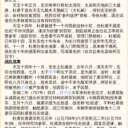
困长安”。
天宝十年正月，玄宗将举行祭祀太清宫、太庙和天地的三大盛
典，杜甫于是在天宝九载冬天预献三《大礼赋》，得到玄宗的赏
识，命待制在集贤院，然而仅得“参列选序”资格，等候分配，因主试
者仍为李林甫所以没有得到官职。
天宝十四年，杜甫被授予一个河西尉这种小官，但杜甫不愿意
任此“不作河西尉，凄凉为折腰”的官职，朝廷就将之改任右卫率府兵
曹参军（低阶官职，负责看守兵甲器杖，管理门禁锁钥）。杜甫因
已年四十四，至长安也十年有余，为生计而接受了这所学无用之
职。十一月，杜甫往奉先省家，甫入门即闻哭泣，原来稚子饿死。
就长安十年的感受和沿途见闻，写成著名的《自京赴奉先县咏怀五
百字》。
战乱流离
天宝十四年十一月，安史之乱爆发，次年六月，潼关失守，玄
宗仓惶西逃。七月，太子
李亨
即位于灵武，是为肃宗。这时，杜甫
已将家搬到鄜州（今陕西富县）羌村避难，他听说了肃宗即位，立
即在八月只身北上，投奔灵武，途中不幸为叛军俘虏，押至长安，
同被俘的
王维
被严加看管，但因官小，未予囚禁。
至德二年（757年）四月，
郭子仪
大军来到长安北方，杜甫冒险
从成西金光门逃出长安穿过对峙的两军到凤翔（今陕西凤翔)投奔肃
宗，五月十六日，被肃宗授为左拾遗，故世称“杜拾遗”。不料杜甫很
快因营救房琯，触怒肃宗，诏三司推问，幸赖宰相张镐救免十二月
肃宗召回杜甫复任左拾遗。
杜甫在唐肃宗乾元元年（公元758年)六月至乾元二年(公元759
年)秋，任华州司功参军。杜甫原在朝中任左拾遗，因直言进谏，触