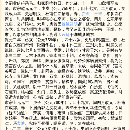
李嗣业借得乘马。归家卧病数日。作北征。十一月，自鄜州至京
师。肃宗乾元元年，戊戌（公元758年），四十七岁。二月改元，复
以载为年，史思明反。杜甫任左拾遗。春，
贾至
﹑
王维
﹑岑参皆在
谏省，时共酬唱。时毕曜亦在京师，居公之邻舍。四月，玄宗亲享
九庙，公得陪祀。六月，房管因
贺兰进明
谮，贬为邠州刺史。公坐
管党，出为华州司功参军。是秋，尝至蓝田县访崔兴宗﹑王维。冬
末，以事归东都陆浑庄，尝遇
孟云卿
于湖城县城东。
乾元二年，己亥（公元759年），四十八岁。史思明称燕王。春，杜
甫自东都归华州（陜西华县），途中作三吏﹑三别六首。时属关辅
饥馑。遂以七月弃官西去。度陇，赴秦州（甘肃天水）。是时有梦
李白二首，天末怀李白，寄李白二十韵。又有寄高适﹑岑参﹑贾至
﹑严武﹑郑虔﹑毕曜﹑薛据及张彪诗。时赞公亦谪居秦州，尝为公
盛言西枝村之胜，因作计卜居。置草堂，未成，会同谷宰来书言同
谷可居，遂以十月，赴同谷。途经赤谷﹑铁堂峡﹑盐井﹑寒峡﹑法
镜寺﹑青阳峡﹑龙门镇﹑石龛﹑积草岭﹑泥功山﹑凤凰台，皆有
诗。至同谷，居栗亭。贫益甚，拾橡栗，掘黄独以自给。居不逾
月，又赴成都。以十二月一日就道，经木皮岭﹑白沙渡﹑飞仙阁﹑
石柜阁﹑桔柏渡﹑剑门﹑鹿头山。岁终至成都，寓居浣花溪寺。时
高适方刺彭州，公甫到成都，适即寄诗问讯。
肃宗上元元年，庚子（公元760年），四十九岁。闰四月改元，杜甫
在成都。春，卜居西郭之浣花里。表弟王十五司马遗赀营造，徐卿
（疑即知道）﹑萧实﹑何雍﹑韦班（应物侄）三明府供果木栽，开
岁始事，季春落成。时韦偃寓居蜀中，尝为公画壁。初秋，暂游新
津，晤
裴迪
。秋晚至蜀州，晤高适。冬，复在成都。
上元二年，辛丑（公元761年），五十岁。史朝义杀史思明。杜甫居