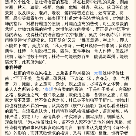
选择的个性化，是杜诗语言的基础。常在杜诗中出现的意象，例如
古塞、秋云、猿啸、残炬、急峡、危城、孤舟、落花、落日等自然
景观，以及织女、老妇、老农、嫠妇等普通百姓，还有官吏、将
军、恶少等权贵势力，都表现了杜甫对“中兴济世的热切，对淆乱乾
坤的指斥，对横行霸道的愤慨，对漂泊流离的悲伤，对生灵涂炭的
悲悯，对物力衰竭的惋惜，对博施济众的赞美”，而正是这些沉重情
感的表达，使得杜诗的语言趋于“沉郁顿挫”。吴沆《环溪诗话》评杜
甫晚期诗句“恣肆变化、阳开阴合”又云：“惟其意远，举上句，即人
不能知下句”。吴沆又说：“凡人作诗，一句只说得一件事物，多说得
两件。杜诗一句能说得三件、四件、五件事物；常人作诗，但说得
眼前，远不过数十里内，杜诗一句能说数百里，能说两军州，能说
满天下，此其所为妙”。
兼容并蓄
杜甫的诗歌在风格上，是兼备多种风格的，
元稹
这样评价杜
甫：“至于子美，盖所谓上薄风骚，下该沈、宋，言夺苏、李，气吞
曹、刘，掩颜、谢之孤高，杂徐、庾之流丽，尽得古今之体势，而
兼人人之所独专矣。”
秦观
也有类似的看法：“于是杜子美者，穷高妙
之格，极豪逸之气，包冲淡之趣，兼俊洁之姿，备藻丽之态，而诸
家之所不及焉。然不集众家之长，杜氏亦不能独至于斯也。”例如杜
甫也有狂放不羁的一面，从其名作《饮中八仙歌》就可以看出杜甫
的豪气。主流观点认为，杜甫诗歌的风格沉郁顿挫，语言精炼，格
律严谨，穷绝工巧，感情真挚，平实雅谈，描写深刻，细腻感人，
形象鲜明。“为人性僻耽佳句，语不惊人死不休”是他的创作风格。就
杜诗特有的叙事风格和议论风格而言，有学者认为是受到《诗经·小
雅》的影响，而其悲歌慷慨的格调，又与《离骚》相近。也有学者