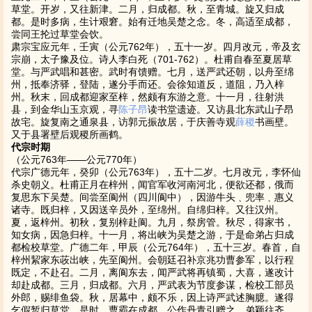
草堂。开岁，又往新津。二月，归成都。秋，至青城。旋又归成
都。是时多病，生计艰窘。始有迁地吴楚之念。冬，高适至成都，
尝同王抡过草堂会饮。
肃宗宝应元年，壬寅（公元762年），五十一岁。四月改元，帝及玄
宗崩，太子豫及位。诗人李白死（701-762）。杜甫自春至夏居草
堂。与严武唱和甚密。武时有馈赠。七月，送严武还朝，以舟至绵
州，抵奉济驿，登陆，遂分手而还。会徐知道反，道阻，乃入梓
州。秋末，回成都迎家至梓，然颇有东游之意。十一月，往射洪
县，到金华山玉京观，寻
陈子昂
读书堂遗迹。又访县北东武山子昂
故宅。旋复南之通泉县，访郭元振故居，于庆善寺观
薛稷
书画壁。
又于县署壁后观稷所画鹤。
代宗时期
（公元763年——公元770年）
代宗广德元年，癸卯（公元763年），五十二岁。七月改元，李怀仙
杀史朝义。杜甫正月在梓州，闻官军收河南河北，便欲还都，俄而
复思东下吴楚。间尝至阆州（四川阆中），因游牛头﹑兜率﹑惠义
诸寺。既归梓，又因送辛员外，至绵州。自绵归梓。又往汉州。
夏，返梓州。初秋，复别梓赴阆。九月，祭房管。秋尽，得家书，
知女病，因急归梓。十一月，将出峡为吴楚之游，于是命弟占归成
都检校草堂。广德二年，甲辰（公元764年），五十三岁。春首，自
梓州絜家东荍出峡，先至阆州。会朝廷召补京兆功曹参军，以行程
既定，不赴召。二月，离阆东去，闻严武将再镇蜀，大喜，遂改计
却赴成都。三月，归成都。六月，严武表为节度参谋，检校工部员
外郎，赐绯鱼袋。秋，居幕中，颇不乐，因上诗严武述胸臆。遂得
乞假暂归草堂。是时，曹霸在成都，公作丹青引赠之。弟颖往齐