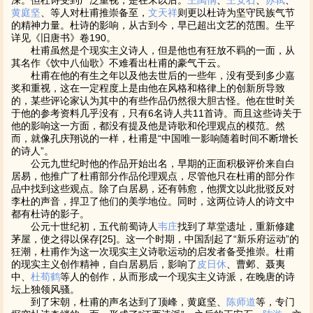
深。但杜诗受到广泛重视，是在宋以后。
王禹偁
、
王安石
、
苏轼
、
黄庭坚
、等人对杜甫推崇备至，
文天祥
则更以杜诗为坚守民族气节
的精神力量。杜诗的影响，从古到今，早已超出文艺的范围。生平
详见《旧唐书》卷190。
杜甫虽然是个现实主义诗人，但是他也有狂放不羁的一面，从
其名作《饮中八仙歌》不难看出杜甫的豪气干云。
杜甫在他的有生之年以及他去世后的一些年，没有受到多少嘉
奖和重视，这在一定程度上是由他在风格和格律上的创新所导致
的，某些评论家认为其中的有些作品仍然很大胆古怪。他在世时关
于他的参考资料几乎没有，只有6名诗人共11首诗。而且这些诗关于
他的影响这一方面，都没有提及他是诗歌和伦理观点的模范。然
而，就像孔庆翔说的一样，杜甫是“中国唯一影响随着时间不断增长
的诗人”。
公元九世纪时他的作品开始出名，早期的正面积极评价来自白
居易，他推广了杜甫部分作品伦理观点，尽管他只在杜甫的部分作
品中找到这些观点。除了白居易，还有韩愈，他撰文以此批驳反对
李杜的声音，捍卫了他们的美学地位。同时，这两位诗人的诗文中
都有杜诗的影子。
公元十世纪初，五代前蜀诗人
韦庄
找到了草堂遗址，重新修建
茅屋，使之得以保存[25]。这一个时期，中国刮起了“新乐府运动”的
狂潮，杜甫作为这一次现实主义诗歌运动的启发者备受推崇。杜甫
的现实主义创作精神，自白居易后，影响了
皮日休
、曹邺、聂夷
中、
杜荀鹤
等人的创作，从而形成一个现实主义诗派，在晚唐的诗
坛上独领风骚。
到了宋朝，杜甫的声名达到了顶峰，黄庭坚、
陈师道
等，专门