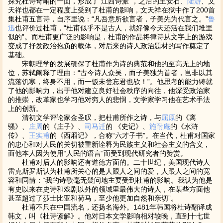
探究杜诗奇峭的一面，形成了“江西诗派”，之后的王安石、
陆游
、文
天祥也都在一定程度上受到了杜甫的影响，文天祥在狱中作了200首
集杜甫五言诗，自序里说：“凡吾意所欲言者，子美先为代言之。”
鲁
迅
也评价过杜甫，“杜甫似乎不是古人，就好像今天还活在我们堆里
似的”。而杜甫更广泛的影响是，杜甫的作品将律诗从文字上的游戏
变成了抒发政治抱负的载体，对后来的诗人政治题材的写作奠定了
基础。
宋朝理学的发展确保了杜甫作为诗的典范和他的至高无上的地
位，苏轼阐释了理由：“古今诗人众吴，而子美独为首者，岂非以其
流落饥寒，终身不用，而一饭未尝忘君也欤！”。他思考的能力铸就
了他的影响力，出于他对建立良好社会秩序的向往，他深受政治家
的推崇，改革家也学习他对穷人的悲悯，文学家学习他在艺术手法
上的创新。
清初文学评论家金圣叹，把杜甫所作之诗，与
屈原
的《离
骚》、
庄周
的《庄子》、
司马迁
的 《史记》、
施耐庵
的《水浒
传》、
王实甫
的《西厢记》，合称“六才子书”。在当代，杜甫对国家
的忠心和对人民的关切被重新诠释为民族主义和社会主义的含义，
而他本人因为使用“人民的语言”而受到现代研究者的赞赏。
杜甫对后人的影响还有道德方面的。二十世纪，美国现代诗人
雷克斯罗斯认为杜甫所关心的是人跟人之间的爱，人跟人之间的宽
容和同情：“我的诗歌毫无疑问地主要受到杜甫的影响。我认为他是
有史以来在史诗和戏剧以外的领域里最伟大的诗人，在某些方面他
甚至超过了莎士比亚和荷马，至少他更加自然和亲切”。
杜甫不只在中国流名，还扬名海外。1481年韩国将杜诗翻译成
韩文，叫《杜诗谚解》。他对日本文学影响相对较晚，直到十七世