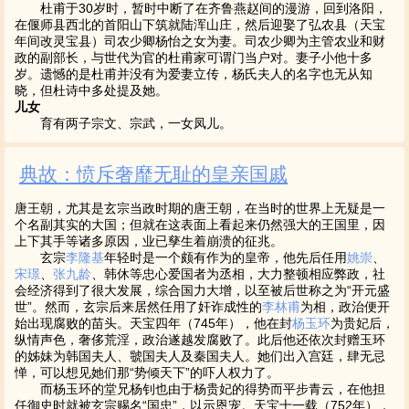
杜甫于30岁时，暂时中断了在齐鲁燕赵间的漫游，回到洛阳，
在偃师县西北的首阳山下筑就陆浑山庄，然后迎娶了弘农县（天宝
年间改灵宝县）司农少卿杨怡之女为妻。司农少卿为主管农业和财
政的副部长，与世代为官的杜甫家可谓门当户对。妻子小他十多
岁。遗憾的是杜甫并没有为爱妻立传，杨氏夫人的名字也无从知
晓，但杜诗中多处提及她。
儿女
育有两子宗文、宗武，一女凤儿。
典故：愤斥奢靡无耻的皇亲国戚
唐王朝，尤其是玄宗当政时期的唐王朝，在当时的世界上无疑是一
个名副其实的大国；但就在这表面上看起来仍然强大的王国里，因
上下其手等诸多原因，业已孳生着崩溃的征兆。
玄宗
李隆基
年轻时是一个颇有作为的皇帝，他先后任用
姚崇
、
宋璟
、
张九龄
、韩休等忠心爱国者为丞相，大力整顿相应弊政，社
会经济得到了很大发展，综合国力大增，以至被后世称之为“开元盛
世”。然而，玄宗后来居然任用了奸诈成性的
李林甫
为相，政治便开
始出现腐败的苗头。天宝四年（745年），他在封
杨玉环
为贵妃后，
纵情声色，奢侈荒淫，政治遂越发腐败了。此后他还依次封赠玉环
的姊妹为韩国夫人、虢国夫人及秦国夫人。她们出入宫廷，肆无忌
惮，可以想见她们那“势倾天下”的吓人权力了。
而杨玉环的堂兄杨钊也由于杨贵妃的得势而平步青云，在他担
任御史时就被玄宗赐名“国忠”，以示恩宠。天宝十一载（752年），