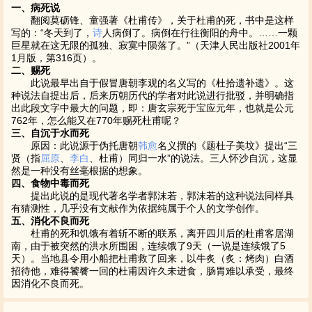
一、病死说
翻阅莫砺锋、童强著《杜甫传》，关于杜甫的死，书中是这样
写的：“冬天到了，
诗
人病倒了。病倒在行往衡阳的舟中。……一颗
巨星就在这无限的孤独、寂寞中陨落了。”（天津人民出版社2001年
1月版，第316页）。
二、赐死
此说最早出自于假冒唐朝李观的名义写的《杜拾遗补遗》。这
种说法自提出后，后来历朝历代的学者对此说进行批驳，并明确指
出此段文字中最大的问题，即：唐玄宗死于宝应元年，也就是公元
762年，怎么能又在770年赐死杜甫呢？
三、自沉于水而死
原因：此说源于伪托唐朝
韩愈
名义撰的《题杜子美坟》提出“三
贤（指
屈原
、
李白
、杜甫）同归一水”的说法。三人怀沙自沉，这显
然是一种没有丝毫根据的想象。
四、食物中毒而死
提出此说的是现代著名学者郭沫若，郭沫若的这种说法同样具
有猜测性，几乎没有文献作为依据纯属于个人的文学创作。
五、消化不良而死
杜甫的死和饥饿有着斩不断的联系，离开四川后的杜甫客居湖
南，由于被突然的洪水所围困，连续饿了9天（一说是连续饿了5
天）。当地县令用小船把杜甫救了回来，以牛炙（炙：烤肉）白酒
招待他，难得饕餮一回的杜甫因许久未进食，肠胃难以承受，最终
因消化不良而死。