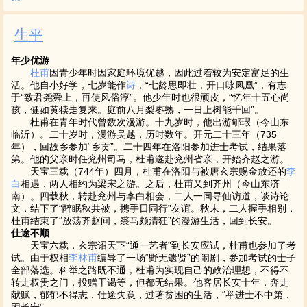
生平
年少优游
杜甫
因青少年时因家庭环境优越，因此过着较为安定富足的生
活。他自小好学，七岁能作
诗
，“七龄思即壮，开口咏凤凰”，有志
于“致君尧舜上，再使风俗淳”。他少年时也很顽皮，“忆年十五心尚
孩，健如黄犊走复来。庭前八月梨枣熟，一日上树能千回”。
杜甫在青年时代曾数次漫游。十九岁时，他出游郇瑕（今山东
临沂）。二十岁时，漫游吴越，历时数年。开元二十三年（735
年），回故乡参加“乡贡”。二十四年在洛阳参加进士考试，结果落
第。他的父亲时任兖州司马，杜甫遂赴兖州省亲，开始齐赵之游。
天宝三载（744年）四月，杜甫在洛阳与被唐玄宗赐金放还的
李
白
相遇，两人相约为梁宋之游。之后，杜甫又到齐州（今山东济
南）。四载秋，转赴兖州与李白相会，二人一同寻仙访道，谈诗论
文，结下了“醉眠秋共被，携手日同行”友谊。秋末，二人握手相别，
杜甫结束了“放荡齐赵间，裘马颇清狂”的漫游生活，回到长安。
仕途不顺
天宝六载，玄宗诏天下“通一艺者”到长安应试，杜甫也参加了考
试。由于权相
李林甫
编导了一场“野无遗贤”的闹剧，参加考试的士子
全部落选。科举之路既不通，杜甫为实现自己的政治理想，不得不
转走权贵之门，投赠干谒等，但都无结果。他客居长安十年，奔走
献赋，郁郁不得志，仕途失意，过著贫困的生活，“举进士不中第，