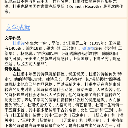
纪他在日本拥有和在中国一样的名声。杜甫对松尾芭蕉的影响尤
深。杜甫也是美国作家雷克斯罗斯（Kenneth Rexroth）最喜欢的作
家。
文学成就
文学作品
杜甫
诗
“有集六十卷”，早佚。北宋宝元二年（1039年）王洙辑
有1405篇，编为18卷，题为《杜工部集》。
钱谦益
编有《笺注杜工
部集》。杨伦说：“自六朝以来，乐府题率多模拟剽窃，陈陈相因，
最为可厌。子美出而独就当时所感触，上悯国难，下痛民穷，随意
立题，尽脱去前人窠臼”。
诗歌地位
在杜甫中年因其诗风沉郁顿挫，忧国忧民，杜甫的诗被称为“诗
史”。他的诗词以古体、律诗见长，风格多样，以“沉郁顿挫”四字准
确概括出他自己的作品风格，而以沉郁为主。杜甫生活在唐朝由盛
转衰的历史时期，其诗多涉笔社会动荡、政治黑暗、人民疾苦，他
的诗反映当时社会矛盾和人民疾苦，他的诗记录了唐代由盛转衰的
历史巨变，表达了崇高的儒家仁爱精神和强烈的忧患意识，因而被
誉为“诗史”。杜甫忧国忧民，人格高尚，诗艺精湛。杜甫一生写诗一
千五百多首，其中很多是传颂千古的名篇，比如“三吏”和“三别”，并
有《杜工部集》传世；其中“三吏”为《石壕吏》、《新安吏》和《潼
关吏》，“三别”为《新婚别》、《无家别》和《垂老别》。杜甫流传
下来的诗篇是唐诗里最多最广泛的，是唐代最杰出的诗人之一，对