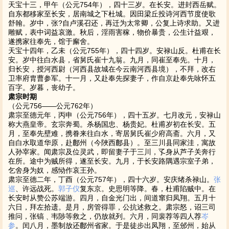
天宝十三，甲午（公元754年），四十三岁。在长安。进封西岳赋。
自东都移家至长安，居南城之下杜城。因田梁丘投诗河西节度使歌
舒翰。岁中，张?自卢溪召还，再迁为太常卿，公复上诗求助。又进
雕赋，表中词益哀激。秋后，淫雨害稼，物价暴贵，公生计益艰，
遂携家往奉先，馆于廨舍。
天宝十四年，乙未（公元755年），四十四岁。安禄山反。杜甫在长
安。岁中往白水县，省舅氏崔十九翁。九月，同崔至奉先。十月，
归长安，授河西尉（河西县故城在今云南河西县境），不拜，改右
卫率府胄曹参军。十一月，又赴奉先探妻子，作自京赴奉先咏怀五
百字。岁暮，丧幼子。
肃宗时期
（公元756——公元762年）
肃宗至德元年，丙申（公元756年），四十五岁。七月改元，安禄山
称大燕皇帝。玄宗奔蜀。杀杨国忠、杨贵妃。杜甫岁初在长安。五
月，至奉先壁难，携眷来往白水，寄居舅氏崔少府高斋。六月，又
自白水取道华原，赴鄜州（今陜西鄜县）。至三川县同家洼，寓故
人孙宰家。闻肃宗及位灵武，即留妻子于三川，孓身从芦子关奔行
在所。途中为贼所得，遂至长安。九月，于长安路隅遇宗室子弟，
乞舍身为奴，感恸作哀王孙。
肃宗至德二年，丁酉（公元757年），四十六岁。安庆绪杀禄山。
张
巡
、许远战死。
郭子仪
复东京。史思明等降。春，杜甫陷贼中。在
长安时从赞公苏端游。四月，自金光门出，间道窜归凤翔。五月十
六日，拜左拾遗。是月，房管得罪，公抗述救之。肃宗怒，诏三司
推问，张镐﹑韦陟等救之，仍放就列。六月，同裴荐等四人荐
岑
参
。闰八月，墨制放还鄜州省家。于是徒步出凤翔，至邠州，始从