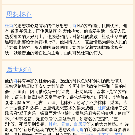
思想核心
杜甫
的思想核心是儒家的仁政思想，
诗
风沉郁顿挫，忧国忧民。他
有“致君尧舜上，再使风俗淳”的宏伟抱负。他热爱生活，热爱人民，
热爱祖国的大好河山。他嫉恶如仇，对朝廷的腐败、社会生活中的
黑暗现象都给予揭露和批评。他同情人民，甚至情愿为解救人民的
苦难做出牺牲。所以他的诗歌创作，始终贯穿着忧国忧民这条主
线，以最普通的老百姓为主角，由此可见杜甫的伟大。
后世影响
他的
诗
具有丰富的社会内容、强烈的时代色彩和鲜明的政治倾向，
真实深刻地反映了安史之乱前后一个历史时代政治时事和广阔的社
会生活画面，因而被称为一代“诗史”。杜诗风格，基本上是“沉郁顿
挫”，语言和篇章结构又富于变化，讲求炼字炼句。同时，其诗兼备
众体，除五古、七古、五律、七律外，还写了不少排律，拗体。艺
术手法也多种多样，是唐诗思想艺术的集大成者。
杜甫
还继承了汉
魏乐府“感于哀乐，缘事而发”的精神，摆脱乐府古题的束缚，创作了
不少“即事名篇，无复依傍”的新题乐府，如著名的“三吏”、“三
别”等。死后受到樊晃、
韩愈
、
元稹
、
白居易
等人的大力揄扬。杜诗
对元白的“新乐府运动”的文艺思想及
李商隐
的近体讽喻时事诗影响甚