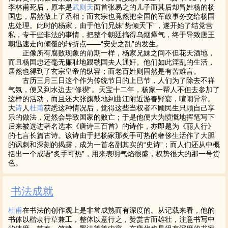
李林甫死后，原本是
武则天
面首张易之的儿子而其后却冒姓杨的杨
国忠，居然做上了丞相；而玄宗也竟然把全国的军政事务交给杨国
忠处理。此时的杨家，由于他们兄妹“势倾天下”，遂开始了结党营
私，专干些非法的事情，把整个朝廷搞得乌烟瘴气，终于导致唐王
朝迅速走向倾覆的转折点——“安史之乱”的发生。
正像所有腐败现象的前期一样，杨家兄妹之间不但花天酒地，
而且杨国忠还毫无廉耻地跟虢国夫人通奸。他们如此淫乱的生活，
居然也得到了玄宗皇帝的纵容；而老百姓则固然是有苦难言。
古历三月三日这个作为传统节日的上巳节，人们为了除去不祥
气氛，便又到水边去“修禊”。天宝十二年，杨家一帮人不但去参加了
这样的活动，而且还大张旗鼓地到曲江附近游春野宴，喧闹异常。
大
诗
人
杜甫
获悉这种情况后，觉得这些当权者不顾民生只顾自己享
乐的做法，定然会导致国家的败亡；于是他便大为愤慨地挥笔写下
后来被选进著名选本《唐诗三百首》的诗作，亦即题为《丽人行》
的七言长篇古诗。该诗由于把杨家那炙手可热的奢侈生活作了大胆
的讽刺和深刻的揭露，成为一首名副其实的“史诗”；而人们还从中概
括出一个成语“炙手可热”，用来表明气焰很盛，权势很大的那一号货
色。
书法成就
杜甫
在书法的创作观上是非常成熟而有深度的。从记载来看，他的
书体以楷隶行草兼工，整体以意行之，赞赏古而雄壮，注意书写中