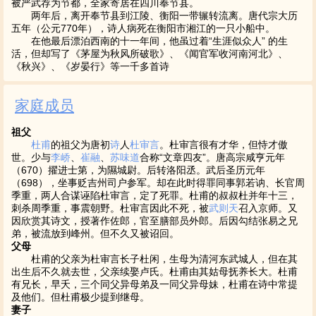
被严武荐为节都，全家寄居在四川奉节县。
两年后，离开奉节县到江陵、衡阳一带辗转流离。唐代宗大历
五年（公元770年），诗人病死在衡阳市湘江的一只小船中。
在他最后漂泊西南的十一年间，他虽过着“生涯似众人” 的生
活，但却写了《茅屋为秋风所破歌》、《闻官军收河南河北》、
《秋兴》、《岁晏行》等一千多首诗
家庭成员
祖父
杜甫
的祖父为唐初
诗
人
杜审言
。杜审言很有才华，但恃才傲
世。少与
李峤
、
崔融
、
苏味道
合称“文章四友”。唐高宗咸亨元年
（670）擢进士第，为隰城尉。后转洛阳丞。武后圣历元年
（698），坐事贬吉州司户参军。却在此时得罪同事郭若讷、长官周
季重，两人合谋诬陷杜审言，定了死罪。杜甫的叔叔杜并年十三，
刺杀周季重，事震朝野。杜审言因此不死，被
武则天
召入京师。又
因欣赏其诗文，授著作佐郎，官至膳部员外郎。后因勾结张易之兄
弟，被流放到峰州。但不久又被诏回。
父母
杜甫的父亲为杜审言长子杜闲，生母为清河东武城人，但在其
出生后不久就去世，父亲续娶卢氏。杜甫由其姑母抚养长大。杜甫
有兄长，早夭，三个同父异母弟及一同父异母妹，杜甫在诗中常提
及他们。但杜甫极少提到继母。
妻子