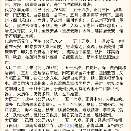
州。岁晚，因事寄诗贾至。是年与严武唱和最密。
代宗永泰元年，乙巳（公元765年），五十四岁。正月三日，辞幕
府，归浣花溪。自春徂夏，居草堂。五月，携家离草堂南下。至嘉
州（四川乐山）。六月，至戎州（四川宜宾）。自戎州至渝州（重
庆）。候严六侍御，不到，先下峡。入秋，至忠州（重庆忠县），
居龙兴寺院。九月，至云安县（重庆云阳）因病，遂留居云安，馆
于严明府之水阁。
代宗大历元年，丙午（公元766年），五十五岁。十一月改元，春杜
甫在云安。时岑参方为嘉州刺史，寄诗赠之。春晚，移居夔州（重
庆奉节，即刘备托孤地白帝城）。初寓山中客堂。秋日，移寓西
阁。秋后，柏茂琳为夔州都督，公颇蒙资助。是年多追忆旧游之
作。
大历二年，丁未（公元767年），五十六岁。在夔州。春，自西阁移
居赤甲。三月，迁居瀼西草屋。附宅有果园四十亩，蔬圃数亩，又
有稻田若干顷，在江北之东屯。弟观自京师来。秋，因获稻暂住东
屯。适吴司法自忠州来，音以瀼西草堂借吴居之。是时，始复动东
游荆湘之意。十月十九日，于夔州别驾元持宅观李十二娘舞「剑
器」。大历冬，仍复多病。秋，左耳始聋。
大历三年，戊申（公元768年），五十七岁。正月中旬，去夔出峡。
临去，以瀼西果园赠南卿兄。三月，至江陵。夏日，暂如外邑。留
江陵数月，颇不得意。秋末，移居公安县。遇顾诫奢﹑李晋肃（贺
父）及僧太易，留憩公安数月。因公安治安太差，遂移衡州。
大历四年，己酉（公元769年），五十八岁。正月，经岳州至衡州
（衡阳），游南岳道林二寺，观
宋之问
题壁。宿青草湖，又宿白沙
驿。过湘阴，谒湘夫人祠。更泝流而上，以二月初抵凿石浦，宿