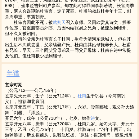
670年）擢进士第，为隰城尉。后转洛阳丞。武后圣历元年（公元
698），坐事贬吉州司户参军。却在此时得罪同事郭若讷、长官周季
重，两人合谋诬陷杜审言，定了死罪。杜甫的叔叔杜并年十三，刺
杀周季重，事震朝野。
杜审言因此不死，被
武则天
召入京师。又因欣赏其诗文，授著
作佐郎，官至膳部员外郎。后因勾结张易之兄弟，被流放到峰州。
但不久又被诏回。
杜甫的父亲为杜审言长子杜闲，生母为清河东武城人，但在其
出生后不久就去世，父亲续娶卢氏。杜甫由其姑母抚养长大。杜甫
有兄长，早夭，三个同父异母弟及一同父异母妹，杜甫在诗中常提
及他们。但杜甫极少提到继母。
年谱
玄宗时期
（公元712——公元755年）
玄宗先天元年，壬子（公元712年）。
杜甫
生于巩县（今河南巩
义），祖籍湖北襄阳。
玄宗开元五年，丁巳（公元717年），六岁。尝至郾城，观公孙大娘
舞「剑器」「浑脱」。
开元六年，戊午（公元718年），七岁。始作
诗
文。
玄宗开元八年，庚申（公元720年），杜甫九岁。始习大字。开元十
三年，乙丑（公元725年），十四岁。壮游诗曰：“习年十四五，出
游翰墨场，斯文崔魏从，以我似班扬。”原注：崔郑州尚，魏豫州启