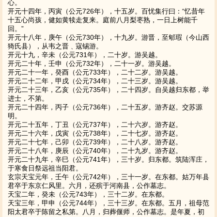
心。
开元十四年，丙寅（公元726年），十五岁。百忧集行曰：“忆昔年
十五心尚孩，健如黄犊走复来。庭前八月梨枣熟，一日上树能千
回。”
开元十八年，庚午（公元730年），十九岁。游晋，至郇瑕（今山西
猗氏县），从韦之晋﹑寇锡游。
开元十九，辛未（公元731年），二十岁。游吴越。
开元二十年，壬申（公元732年），二十一岁。游吴越。
开元二十一年，癸酉（公元733年），二十二岁。游吴越。
开元二十二年，甲戌（公元734年），二十三岁。游吴越。
开元二十三年，乙亥（公元735年），二十四岁。自吴越归东都，举
进士，不第。
开元二十四年，丙子（公元736年），二十五岁。游齐赵。交苏源
明。
开元二十五年，丁丑（公元737年），二十六岁。游齐赵。
开元二十六年，戊寅（公元738年），二十七岁。游齐赵。
开元二十七年，己卯（公元739年），二十八岁。游齐赵。
开元二十八年，庚辰（公元740年），二十九岁。游齐赵。
开元二十九年，辛巳（公元741年），三十岁。归东都。筑陆浑庄，
于寒食日祭远祖当阳君。
玄宗天宝元年，壬午（公元742年），三十一岁。在东都。姑万年县
君卒于东京仁风里。六月，还殡于河南县，公作墓志。
天宝二年，癸未（公元743年），三十二岁。在东都。
天宝三年，甲申（公元744年），三十三岁。在东都。五月，祖母范
阳太君卒于陈留之私第。八月，归葬偃师，公作墓志。是年夏，初