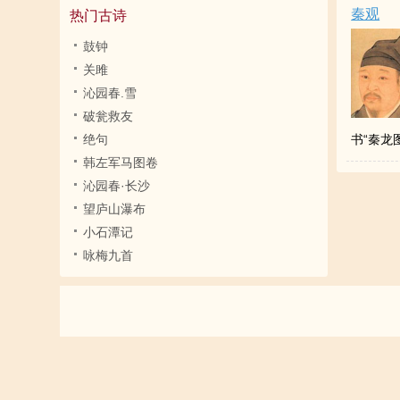
秦观
热门古诗
鼓钟
关雎
沁园春.雪
破瓮救友
绝句
书“秦龙
韩左军马图卷
沁园春·长沙
望庐山瀑布
小石潭记
咏梅九首