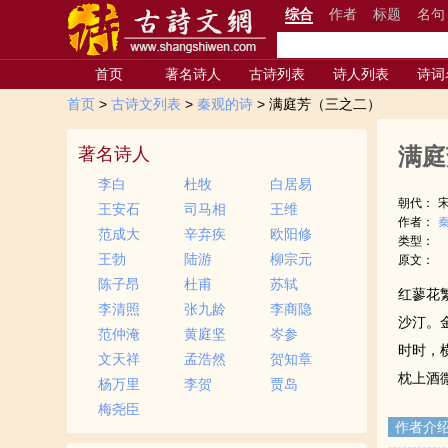
综合
作者
标题
名句
首页
著名诗人
古诗列表
诗人列表
诗词
首页
>
古诗文列表
>
秦观的诗
> 满庭芳（三之二）
满庭
著名诗人
李白
杜牧
白居易
朝代：
王安石
司马相
王维
作者：
范成大
辛弃疾
欧阳修
类型：
王勃
陆游
柳宗元
原文：
陈子昂
杜甫
苏轼
红蓼花
李清照
张九龄
李商隐
沙汀。
范仲淹
黄庭坚
岑参
时时，
文天祥
孟浩然
贺知章
枕上酒
杨万里
李贺
贾岛
梅尧臣
作者介